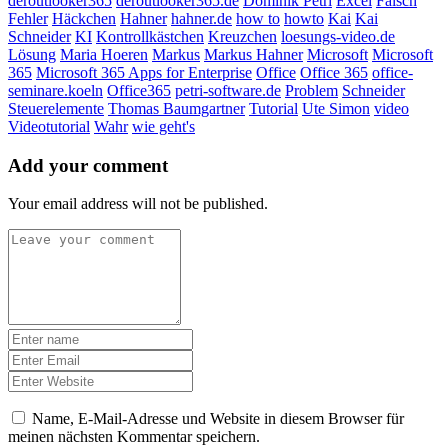
deroutlooker365
deroutlooker365.de
Dominik Petri
Excel
Falsch
Fehler
Häckchen
Hahner
hahner.de
how to
howto
Kai
Kai
Schneider
KI
Kontrollkästchen
Kreuzchen
loesungs-video.de
Lösung
Maria Hoeren
Markus
Markus Hahner
Microsoft
Microsoft
365
Microsoft 365 Apps for Enterprise
Office
Office 365
office-
seminare.koeln
Office365
petri-software.de
Problem
Schneider
Steuerelemente
Thomas Baumgartner
Tutorial
Ute Simon
video
Videotutorial
Wahr
wie geht's
Add your comment
Your email address will not be published.
Name, E-Mail-Adresse und Website in diesem Browser für
meinen nächsten Kommentar speichern.