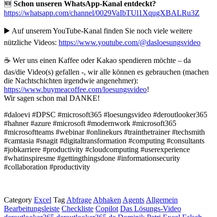
🆕
Schon unseren WhatsApp-Kanal entdeckt?
https://whatsapp.com/channel/0029VaIbTUl1XqugXBALRu3Z
▶️ Auf unserem YouTube-Kanal finden Sie noch viele weitere
nützliche Videos:
https://www.youtube.com/@dasloesungsvideo
☕ Wer uns einen Kaffee oder Kakao spendieren möchte – da
das/die Video(s) gefallen -, wir alle können es gebrauchen (machen
die Nachtschichten irgendwie angenehmer):
https://www.buymeacoffee.com/loesungsvideo
!
Wir sagen schon mal DANKE!
#daloevi #DPSC #microsoft365 #loesungsvideo #deroutlooker365
#hahner #azure #microsoft #modernwork #microsoft365
#microsoftteams #webinar #onlinekurs #trainthetrainer #techsmith
#camtasia #snagit #digitaltransformation #computing #consultants
#jobkarriere #productivity #cloudcomputing #userexperience
#whatinspiresme #gettingthingsdone #informationsecurity
#collaboration #productivity
Category
Excel
Tag
Abfrage
Abhaken
Agents
Allgemein
Bearbeitungsleiste
Checkliste
Copilot
Das Lösungs-Video