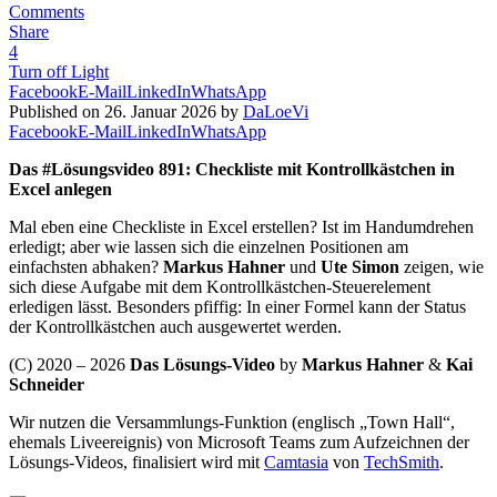
Comments
Share
4
Turn off Light
Facebook
E-Mail
LinkedIn
WhatsApp
Published on 26. Januar 2026 by
DaLoeVi
Facebook
E-Mail
LinkedIn
WhatsApp
Das #Lösungsvideo 891: Checkliste mit Kontrollkästchen in
Excel anlegen
Mal eben eine Checkliste in Excel erstellen? Ist im Handumdrehen
erledigt; aber wie lassen sich die einzelnen Positionen am
einfachsten abhaken?
Markus Hahner
und
Ute Simon
zeigen, wie
sich diese Aufgabe mit dem Kontrollkästchen-Steuerelement
erledigen lässt. Besonders pfiffig: In einer Formel kann der Status
der Kontrollkästchen auch ausgewertet werden.
(C) 2020 – 2026
Das Lösungs-Video
by
Markus Hahner
&
Kai
Schneider
Wir nutzen die Versammlungs-Funktion (englisch „Town Hall“,
ehemals Liveereignis) von Microsoft Teams zum Aufzeichnen der
Lösungs-Videos, finalisiert wird mit
Camtasia
von
TechSmith
.