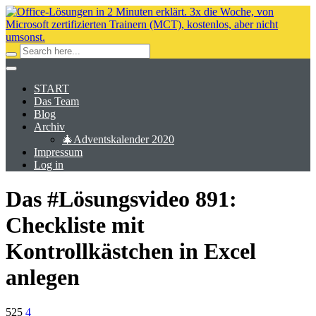
START
Das Team
Blog
Archiv
🎄Adventskalender 2020
Impressum
Log in
Das #Lösungsvideo 891:
Checkliste mit
Kontrollkästchen in Excel
anlegen
525
4