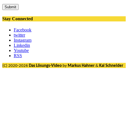
Submit
Stay Connected
Facebook
twitter
Instagram
Linkedin
Youtube
RSS
(C) 2020-2026
Das Lösungs-Video
by
Markus Hahner
&
Kai Schneider