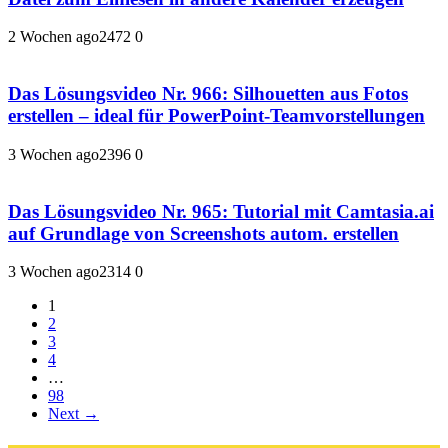
2 Wochen ago
247
2
0
Das Lösungsvideo Nr. 966: Silhouetten aus Fotos
erstellen – ideal für PowerPoint-Teamvorstellungen
3 Wochen ago
239
6
0
Das Lösungsvideo Nr. 965: Tutorial mit Camtasia.ai
auf Grundlage von Screenshots autom. erstellen
3 Wochen ago
231
4
0
1
2
3
4
…
98
Next →