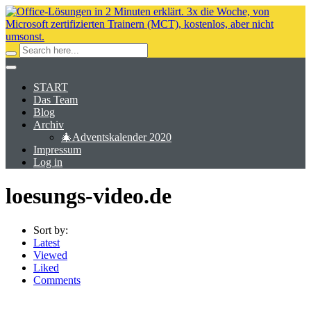
START
Das Team
Blog
Archiv
🎄Adventskalender 2020
Impressum
Log in
loesungs-video.de
Sort by:
Latest
Viewed
Liked
Comments