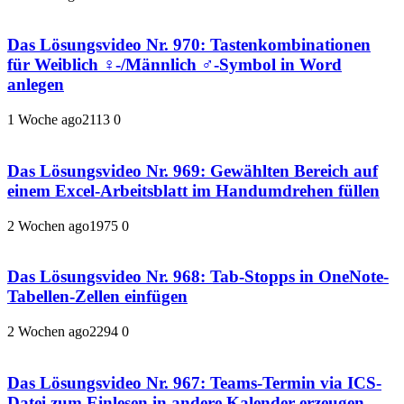
Das Lösungsvideo Nr. 970: Tastenkombinationen
für Weiblich ♀-/Männlich ♂-Symbol in Word
anlegen
1 Woche ago
211
3
0
Das Lösungsvideo Nr. 969: Gewählten Bereich auf
einem Excel-Arbeitsblatt im Handumdrehen füllen
2 Wochen ago
197
5
0
Das Lösungsvideo Nr. 968: Tab-Stopps in OneNote-
Tabellen-Zellen einfügen
2 Wochen ago
229
4
0
Das Lösungsvideo Nr. 967: Teams-Termin via ICS-
Datei zum Einlesen in andere Kalender erzeugen