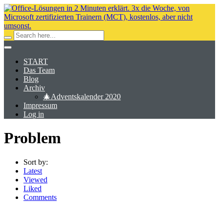
START
Das Team
Blog
Archiv
🎄Adventskalender 2020
Impressum
Log in
Problem
Sort by:
Latest
Viewed
Liked
Comments