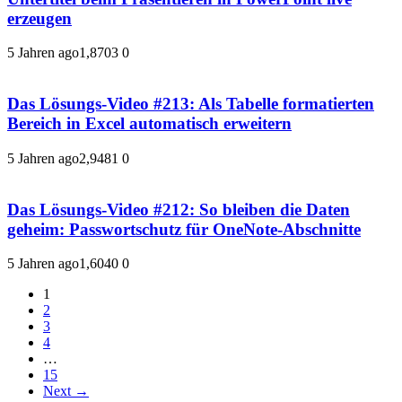
erzeugen
5 Jahren ago
1,870
3
0
Das Lösungs-Video #213: Als Tabelle formatierten
Bereich in Excel automatisch erweitern
5 Jahren ago
2,948
1
0
Das Lösungs-Video #212: So bleiben die Daten
geheim: Passwortschutz für OneNote-Abschnitte
5 Jahren ago
1,604
0
0
1
2
3
4
…
15
Next →