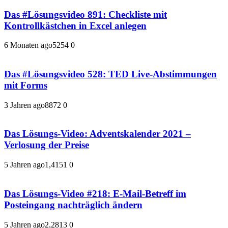
Das #Lösungsvideo 891: Checkliste mit
Kontrollkästchen in Excel anlegen
6 Monaten ago
525
4
0
Das #Lösungsvideo 528: TED Live-Abstimmungen
mit Forms
3 Jahren ago
887
2
0
Das Lösungs-Video: Adventskalender 2021 –
Verlosung der Preise
5 Jahren ago
1,415
1
0
Das Lösungs-Video #218: E-Mail-Betreff im
Posteingang nachträglich ändern
5 Jahren ago
2,281
3
0