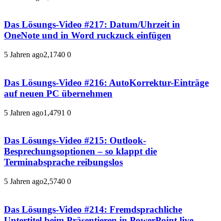
Das Lösungs-Video #217: Datum/Uhrzeit in
OneNote und in Word ruckzuck einfügen
5 Jahren ago
2,174
0
0
Das Lösungs-Video #216: AutoKorrektur-Einträge
auf neuen PC übernehmen
5 Jahren ago
1,479
1
0
Das Lösungs-Video #215: Outlook-
Besprechungsoptionen – so klappt die
Terminabsprache reibungslos
5 Jahren ago
2,574
0
0
Das Lösungs-Video #214: Fremdsprachliche
Untertitel beim Präsentieren in PowerPoint live