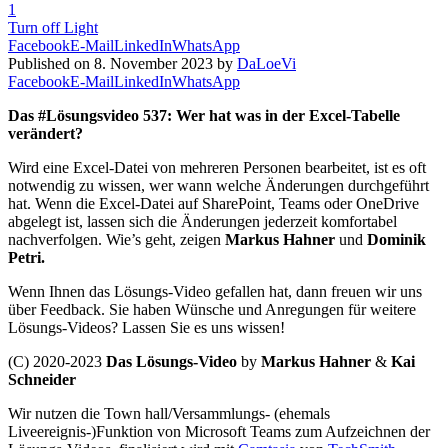
1
Turn off Light
Facebook
E-Mail
LinkedIn
WhatsApp
Published on 8. November 2023 by
DaLoeVi
Facebook
E-Mail
LinkedIn
WhatsApp
Das #Lösungsvideo 537: Wer hat was in der Excel-Tabelle
verändert?
Wird eine Excel-Datei von mehreren Personen bearbeitet, ist es oft
notwendig zu wissen, wer wann welche Änderungen durchgeführt
hat. Wenn die Excel-Datei auf SharePoint, Teams oder OneDrive
abgelegt ist, lassen sich die Änderungen jederzeit komfortabel
nachverfolgen. Wie’s geht, zeigen
Markus Hahner
und
Dominik
Petri
.
Wenn Ihnen das Lösungs-Video gefallen hat, dann freuen wir uns
über Feedback. Sie haben Wünsche und Anregungen für weitere
Lösungs-Videos? Lassen Sie es uns wissen!
(C) 2020-2023
Das Lösungs-Video
by
Markus Hahner
&
Kai
Schneider
Wir nutzen die Town hall/Versammlungs- (ehemals
Liveereignis-)Funktion von Microsoft Teams zum Aufzeichnen der