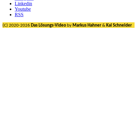
Linkedin
Youtube
RSS
(C) 2020-2026
Das Lösungs-Video
by
Markus Hahner
&
Kai Schneider