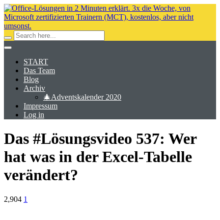
START
Das Team
Blog
Archiv
🎄Adventskalender 2020
Impressum
Log in
Das #Lösungsvideo 537: Wer
hat was in der Excel-Tabelle
verändert?
2,904
1