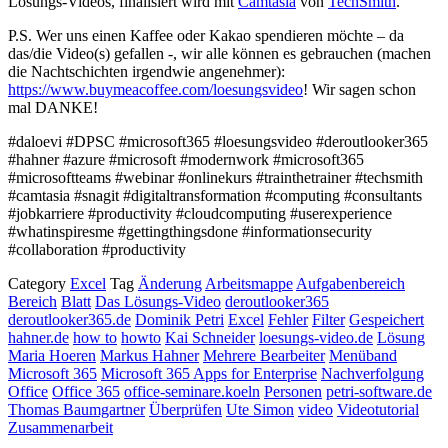
Lösungs-Videos, finalisiert wird mit
Camtasia
von
TechSmith
.
P.S. Wer uns einen Kaffee oder Kakao spendieren möchte – da
das/die Video(s) gefallen -, wir alle können es gebrauchen (machen
die Nachtschichten irgendwie angenehmer):
https://www.buymeacoffee.com/loesungsvideo
! Wir sagen schon
mal DANKE!
#daloevi #DPSC #microsoft365 #loesungsvideo #deroutlooker365
#hahner #azure #microsoft #modernwork #microsoft365
#microsoftteams #webinar #onlinekurs #trainthetrainer #techsmith
#camtasia #snagit #digitaltransformation #computing #consultants
#jobkarriere #productivity #cloudcomputing #userexperience
#whatinspiresme #gettingthingsdone #informationsecurity
#collaboration #productivity
Category
Excel
Tag
Änderung
Arbeitsmappe
Aufgabenbereich
Bereich
Blatt
Das Lösungs-Video
deroutlooker365
deroutlooker365.de
Dominik Petri
Excel
Fehler
Filter
Gespeichert
hahner.de
how to
howto
Kai Schneider
loesungs-video.de
Lösung
Maria Hoeren
Markus Hahner
Mehrere Bearbeiter
Menüband
Microsoft 365
Microsoft 365 Apps for Enterprise
Nachverfolgung
Office
Office 365
office-seminare.koeln
Personen
petri-software.de
Thomas Baumgartner
Überprüfen
Ute Simon
video
Videotutorial
Zusammenarbeit