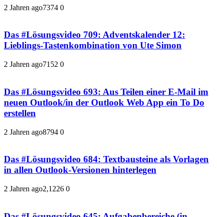
2 Jahren ago
737
4
0
Das #Lösungsvideo 709: Adventskalender 12:
Lieblings-Tastenkombination von Ute Simon
2 Jahren ago
715
2
0
Das #Lösungsvideo 693: Aus Teilen einer E-Mail im
neuen Outlook/in der Outlook Web App ein To Do
erstellen
2 Jahren ago
879
4
0
Das #Lösungsvideo 684: Textbausteine als Vorlagen
in allen Outlook-Versionen hinterlegen
2 Jahren ago
2,122
6
0
Das #Lösungsvideo 645: Aufgabenbereiche (in