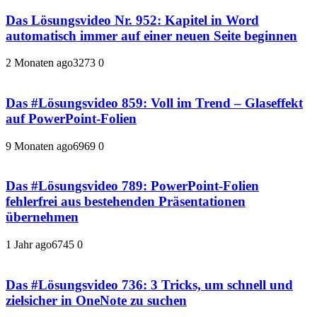
Das Lösungsvideo Nr. 952: Kapitel in Word
automatisch immer auf einer neuen Seite beginnen
2 Monaten ago
327
3
0
Das #Lösungsvideo 859: Voll im Trend – Glaseffekt
auf PowerPoint-Folien
9 Monaten ago
696
9
0
Das #Lösungsvideo 789: PowerPoint-Folien
fehlerfrei aus bestehenden Präsentationen
übernehmen
1 Jahr ago
674
5
0
Das #Lösungsvideo 736: 3 Tricks, um schnell und
zielsicher in OneNote zu suchen