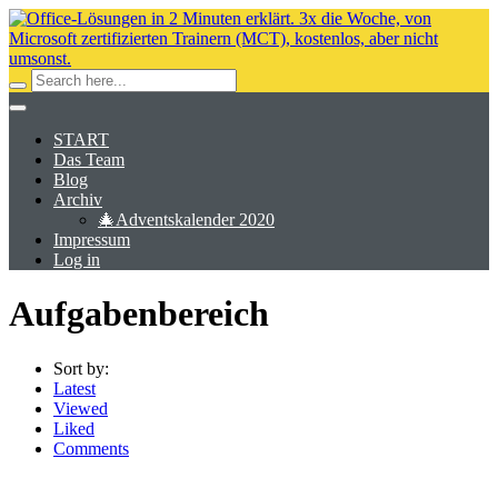
START
Das Team
Blog
Archiv
🎄Adventskalender 2020
Impressum
Log in
Aufgabenbereich
Sort by:
Latest
Viewed
Liked
Comments