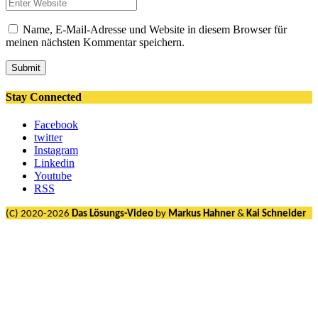
Name, E-Mail-Adresse und Website in diesem Browser für
meinen nächsten Kommentar speichern.
Submit
Stay Connected
Facebook
twitter
Instagram
Linkedin
Youtube
RSS
(C) 2020-2026
Das Lösungs-Video
by
Markus Hahner
&
Kai Schneider