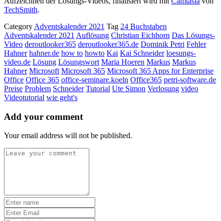
Aufzeichnen der Lösungs-Videos, finalisiert wird mit
Camtasia
von
TechSmith
.
Category
Adventskalender 2021
Tag
24 Buchstaben
Adventskalender 2021
Auflösung
Christian Eichhorn
Das Lösungs-
Video
deroutlooker365
deroutlooker365.de
Dominik Petri
Fehler
Hahner
hahner.de
how to
howto
Kai
Kai Schneider
loesungs-
video.de
Lösung
Lösungswort
Maria Hoeren
Markus
Markus
Hahner
Microsoft
Microsoft 365
Microsoft 365 Apps for Enterprise
Office
Office 365
office-seminare.koeln
Office365
petri-software.de
Preise
Problem
Schneider
Tutorial
Ute Simon
Verlosung
video
Videotutorial
wie geht's
Add your comment
Your email address will not be published.