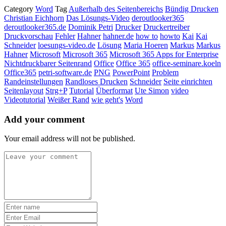
Category
Word
Tag
Außerhalb des Seitenbereichs
Bündig Drucken
Christian Eichhorn
Das Lösungs-Video
deroutlooker365
deroutlooker365.de
Dominik Petri
Drucker
Druckertreiber
Druckvorschau
Fehler
Hahner
hahner.de
how to
howto
Kai
Kai
Schneider
loesungs-video.de
Lösung
Maria Hoeren
Markus
Markus
Hahner
Microsoft
Microsoft 365
Microsoft 365 Apps for Enterprise
Nichtdruckbarer Seitenrand
Office
Office 365
office-seminare.koeln
Office365
petri-software.de
PNG
PowerPoint
Problem
Randeinstellungen
Randloses Drucken
Schneider
Seite einrichten
Seitenlayout
Strg+P
Tutorial
Überformat
Ute Simon
video
Videotutorial
Weißer Rand
wie geht's
Word
Add your comment
Your email address will not be published.