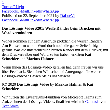
1
Turn off Light
Facebook
E-Mail
LinkedIn
WhatsApp
Published on 22. September 2021 by
DaLoeVi
Facebook
E-Mail
LinkedIn
WhatsApp
Das Lösungs-Video #201: Weiße Ränder beim Drucken mit
Word vermindern
Woher kommen auf dem Ausdruck plötzlich die weißen Ränder?
Am Bildschirm war in Word doch noch die ganze Seite farbig
gefüllt. Was die unterschiedlich breiten Ränder mit dem Drucker, mit
dem Druckertreiber und Word zu tun haben, erklären
Kai
Schneider
und
Markus Hahner
.
Wenn Ihnen das Lösungs-Video gefallen hat, dann freuen wir uns
über Feedback. Sie haben Wünsche und Anregungen für weitere
Lösungs-Videos? Lassen Sie es uns wissen!
(C) 2020
Das Lösungs-Video
by
Markus Hahner
&
Kai
Schneider
Wir nutzen die Liveereignis-Funktion von Microsoft Teams zum
Aufzeichnen der Lösungs-Videos, finalisiert wird mit
Camtasia
von
TechSmith
.