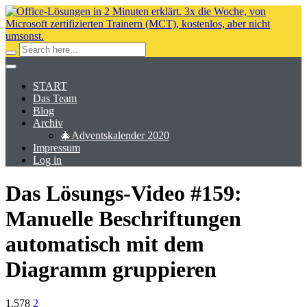
START
Das Team
Blog
Archiv
🎄Adventskalender 2020
Impressum
Log in
Das Lösungs-Video #159:
Manuelle Beschriftungen
automatisch mit dem
Diagramm gruppieren
1,578
2