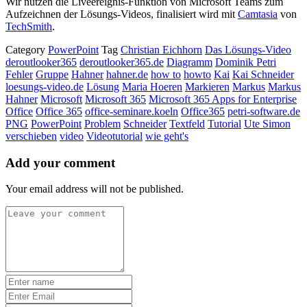
Wir nutzen die Liveereignis-Funktion von Microsoft Teams zum
Aufzeichnen der Lösungs-Videos, finalisiert wird mit
Camtasia
von
TechSmith
.
Category
PowerPoint
Tag
Christian Eichhorn
Das Lösungs-Video
deroutlooker365
deroutlooker365.de
Diagramm
Dominik Petri
Fehler
Gruppe
Hahner
hahner.de
how to
howto
Kai
Kai Schneider
loesungs-video.de
Lösung
Maria Hoeren
Markieren
Markus
Markus
Hahner
Microsoft
Microsoft 365
Microsoft 365 Apps for Enterprise
Office
Office 365
office-seminare.koeln
Office365
petri-software.de
PNG
PowerPoint
Problem
Schneider
Textfeld
Tutorial
Ute Simon
verschieben
video
Videotutorial
wie geht's
Add your comment
Your email address will not be published.