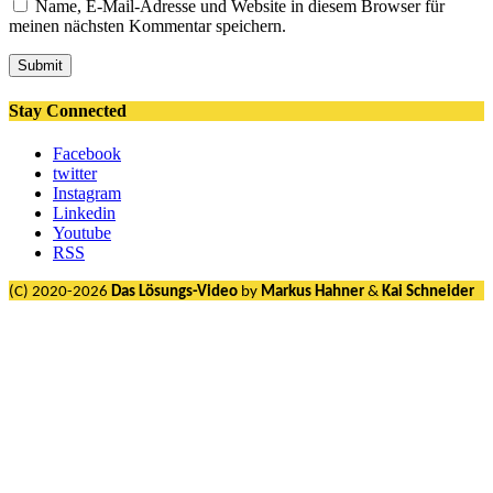
Name, E-Mail-Adresse und Website in diesem Browser für
meinen nächsten Kommentar speichern.
Submit
Stay Connected
Facebook
twitter
Instagram
Linkedin
Youtube
RSS
(C) 2020-2026
Das Lösungs-Video
by
Markus Hahner
&
Kai Schneider