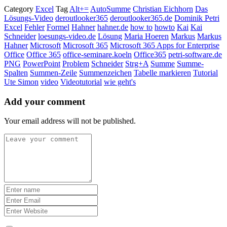
Category
Excel
Tag
Alt+=
AutoSumme
Christian Eichhorn
Das
Lösungs-Video
deroutlooker365
deroutlooker365.de
Dominik Petri
Excel
Fehler
Formel
Hahner
hahner.de
how to
howto
Kai
Kai
Schneider
loesungs-video.de
Lösung
Maria Hoeren
Markus
Markus
Hahner
Microsoft
Microsoft 365
Microsoft 365 Apps for Enterprise
Office
Office 365
office-seminare.koeln
Office365
petri-software.de
PNG
PowerPoint
Problem
Schneider
Strg+A
Summe
Summe-
Spalten
Summen-Zeile
Summenzeichen
Tabelle markieren
Tutorial
Ute Simon
video
Videotutorial
wie geht's
Add your comment
Your email address will not be published.