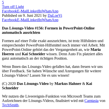
5
Turn off Light
Facebook
E-Mail
LinkedIn
WhatsApp
Published on 9. Juni 2021 by
DaLoeVi
Facebook
E-Mail
LinkedIn
WhatsApp
Das Lösungs-Video #156: Formen in PowerPoint-Online
automatisch ausrichten
Formen auf einer Folie exakt auszurichten, ist trotz Hilfslinien und
entsprechender PowerPoint-Hilfsmittel noch immer viel Arbeit. Mit
PowerPoint-Online gehört das der Vergangenheit an, wie
Maria
Hoeren
und
Kai Schneider
wissen. Denn Auto Fix platziert alles
ganz automatisch an der richtigen Position.
Wenn Ihnen das Lösungs-Video gefallen hat, dann freuen wir uns
über Feedback. Sie haben Wünsche und Anregungen für weitere
Lösungs-Videos? Lassen Sie es uns wissen!
(C) 2020
Das Lösungs-Video
by
Markus Hahner
&
Kai
Schneider
Wir nutzen die Liveereignis-Funktion von Microsoft Teams zum
Aufzeichnen der Lösungs-Videos, finalisiert wird mit
Camtasia
von
TechSmith
.