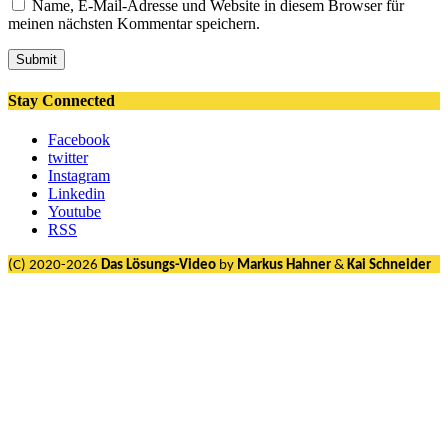
Name, E-Mail-Adresse und Website in diesem Browser für
meinen nächsten Kommentar speichern.
Submit
Stay Connected
Facebook
twitter
Instagram
Linkedin
Youtube
RSS
(C) 2020-2026
Das Lösungs-Video
by
Markus Hahner
&
Kai Schneider