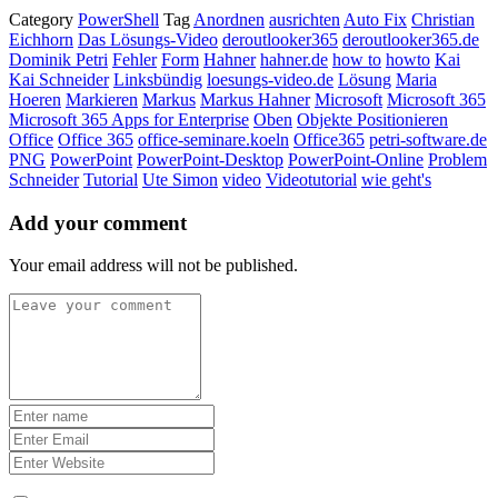
Category
PowerShell
Tag
Anordnen
ausrichten
Auto Fix
Christian
Eichhorn
Das Lösungs-Video
deroutlooker365
deroutlooker365.de
Dominik Petri
Fehler
Form
Hahner
hahner.de
how to
howto
Kai
Kai Schneider
Linksbündig
loesungs-video.de
Lösung
Maria
Hoeren
Markieren
Markus
Markus Hahner
Microsoft
Microsoft 365
Microsoft 365 Apps for Enterprise
Oben
Objekte Positionieren
Office
Office 365
office-seminare.koeln
Office365
petri-software.de
PNG
PowerPoint
PowerPoint-Desktop
PowerPoint-Online
Problem
Schneider
Tutorial
Ute Simon
video
Videotutorial
wie geht's
Add your comment
Your email address will not be published.