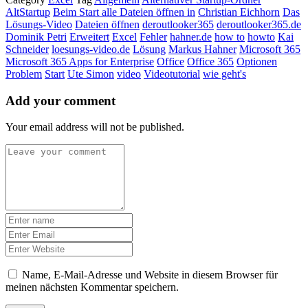
AltStartup
Beim Start alle Dateien öffnen in
Christian Eichhorn
Das
Lösungs-Video
Dateien öffnen
deroutlooker365
deroutlooker365.de
Dominik Petri
Erweitert
Excel
Fehler
hahner.de
how to
howto
Kai
Schneider
loesungs-video.de
Lösung
Markus Hahner
Microsoft 365
Microsoft 365 Apps for Enterprise
Office
Office 365
Optionen
Problem
Start
Ute Simon
video
Videotutorial
wie geht's
Add your comment
Your email address will not be published.
Name, E-Mail-Adresse und Website in diesem Browser für
meinen nächsten Kommentar speichern.