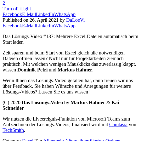
2
Turn off Light
Facebook
E-Mail
LinkedIn
WhatsApp
Published on 26. April 2021 by
DaLoeVi
Facebook
E-Mail
LinkedIn
WhatsApp
Das Lösungs-Video #137: Mehrere Excel-Dateien automatisch beim
Start laden
Zeit sparen und beim Start von Excel gleich alle notwendigen
Dateien öffnen lassen? Nicht nur für Projektarbeiten ziemlich
praktisch. Mit welchen wenigen Mausklicks das zuverlässig klappt,
wissen
Dominik Petri
und
Markus Hahner
.
Wenn Ihnen das Lösungs-Video gefallen hat, dann freuen wir uns
über Feedback. Sie haben Wünsche und Anregungen für weitere
Lösungs-Videos? Lassen Sie es uns wissen!
(C) 2020
Das Lösungs-Video
by
Markus Hahner
&
Kai
Schneider
Wir nutzen die Liveereignis-Funktion von Microsoft Teams zum
Aufzeichnen der Lösungs-Videos, finalisiert wird mit
Camtasia
von
TechSmith
.
Category
Excel
Tag
Allgemein
Alternativer Startup-Ordner