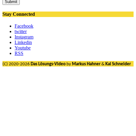
Submit
Stay Connected
Facebook
twitter
Instagram
Linkedin
Youtube
RSS
(C) 2020-2026
Das Lösungs-Video
by
Markus Hahner
&
Kai Schneider