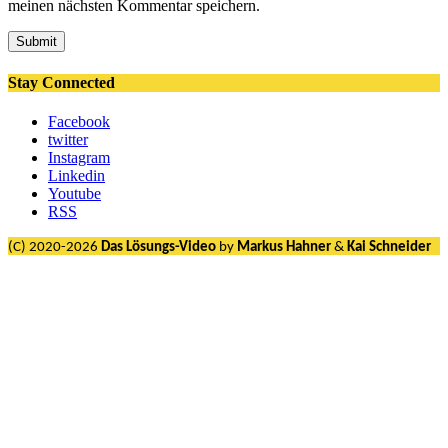
meinen nächsten Kommentar speichern.
Submit
Stay Connected
Facebook
twitter
Instagram
Linkedin
Youtube
RSS
(C) 2020-2026
Das Lösungs-Video
by
Markus Hahner
&
Kai Schneider