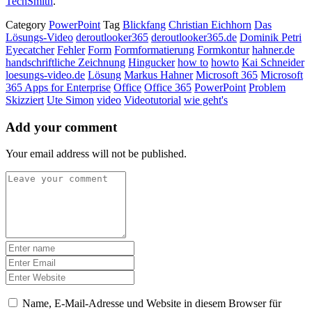
TechSmith
.
Category
PowerPoint
Tag
Blickfang
Christian Eichhorn
Das
Lösungs-Video
deroutlooker365
deroutlooker365.de
Dominik Petri
Eyecatcher
Fehler
Form
Formformatierung
Formkontur
hahner.de
handschriftliche Zeichnung
Hingucker
how to
howto
Kai Schneider
loesungs-video.de
Lösung
Markus Hahner
Microsoft 365
Microsoft
365 Apps for Enterprise
Office
Office 365
PowerPoint
Problem
Skizziert
Ute Simon
video
Videotutorial
wie geht's
Add your comment
Your email address will not be published.
Name, E-Mail-Adresse und Website in diesem Browser für