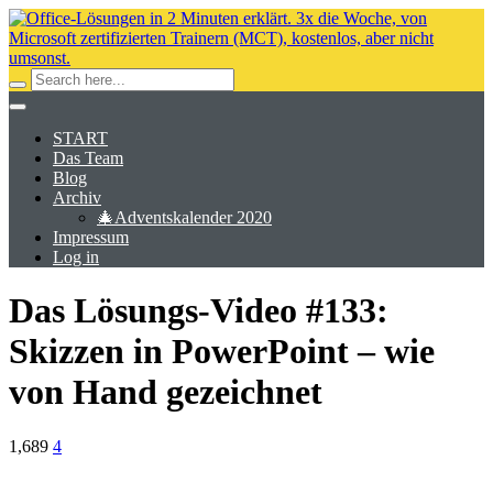
START
Das Team
Blog
Archiv
🎄Adventskalender 2020
Impressum
Log in
Das Lösungs-Video #133:
Skizzen in PowerPoint – wie
von Hand gezeichnet
1,689
4