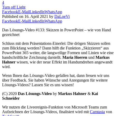
4
Turn off Light
Facebook
E-Mail
LinkedIn
WhatsApp
Published on 16. April 2021 by
DaLoeVi
Facebook
E-Mail
LinkedIn
WhatsApp
Das Lösungs-Video #133: Skizzen in PowerPoint – wie von Hand
gezeichnet
Schluss mit dem Präsentations-Einerlei: Die drögen Skizzen sollen
zum Blickfang werden? Dann hilft die Funktion „Skizzieren“ aus
PowerPoint 365 weiter, die langweilige Formen und Linien wie eine
handschriftliche Zeichnung darstellt.
Maria Hoeren
und
Markus
Hahner
wissen, wie der neue Effekt im Handumdrehen angewandt
wird.
Wenn Ihnen das Lösungs-Video gefallen hat, dann freuen wir uns
über Feedback. Sie haben Wünsche und Anregungen für weitere
Lösungs-Videos? Lassen Sie es uns wissen!
(C) 2020
Das Lösungs-Video
by
Markus Hahner
&
Kai
Schneider
Wir nutzen die Liveereignis-Funktion von Microsoft Teams zum
Aufzeichnen der Lösungs-Videos, finalisiert wird mit
Camtasia
von