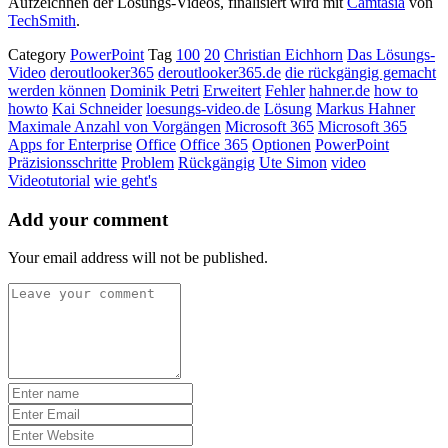
Aufzeichnen der Lösungs-Videos, finalisiert wird mit
Camtasia
von
TechSmith
.
Category
PowerPoint
Tag
100
20
Christian Eichhorn
Das Lösungs-
Video
deroutlooker365
deroutlooker365.de
die rückgängig gemacht
werden können
Dominik Petri
Erweitert
Fehler
hahner.de
how to
howto
Kai Schneider
loesungs-video.de
Lösung
Markus Hahner
Maximale Anzahl von Vorgängen
Microsoft 365
Microsoft 365
Apps for Enterprise
Office
Office 365
Optionen
PowerPoint
Präzisionsschritte
Problem
Rückgängig
Ute Simon
video
Videotutorial
wie geht's
Add your comment
Your email address will not be published.