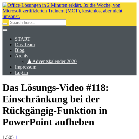
START
Das Team
Blog
Archiv
🎄Adventskalender 2020
Impressum
Log in
Das Lösungs-Video #118:
Einschränkung bei der
Rückgängig-Funktion in
PowerPoint aufheben
1,505
1