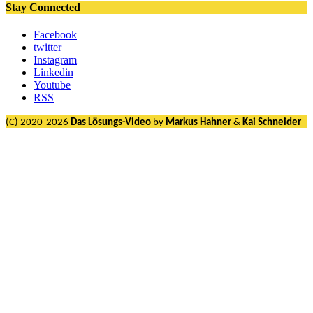
Stay Connected
Facebook
twitter
Instagram
Linkedin
Youtube
RSS
(C) 2020-2026
Das Lösungs-Video
by
Markus Hahner
&
Kai Schneider