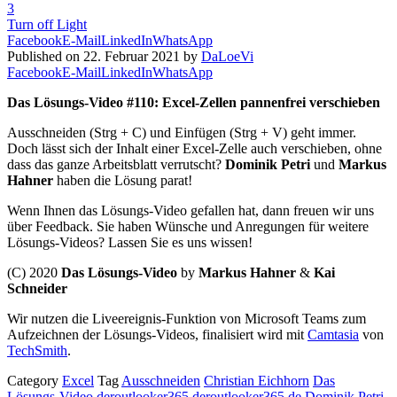
3
Turn off Light
Facebook
E-Mail
LinkedIn
WhatsApp
Published on 22. Februar 2021 by
DaLoeVi
Facebook
E-Mail
LinkedIn
WhatsApp
Das Lösungs-Video #110: Excel-Zellen pannenfrei verschieben
Ausschneiden (Strg + C) und Einfügen (Strg + V) geht immer.
Doch lässt sich der Inhalt einer Excel-Zelle auch verschieben, ohne
dass das ganze Arbeitsblatt verrutscht?
Dominik Petri
und
Markus
Hahner
haben die Lösung parat!
Wenn Ihnen das Lösungs-Video gefallen hat, dann freuen wir uns
über Feedback. Sie haben Wünsche und Anregungen für weitere
Lösungs-Videos? Lassen Sie es uns wissen!
(C) 2020
Das Lösungs-Video
by
Markus Hahner
&
Kai
Schneider
Wir nutzen die Liveereignis-Funktion von Microsoft Teams zum
Aufzeichnen der Lösungs-Videos, finalisiert wird mit
Camtasia
von
TechSmith
.
Category
Excel
Tag
Ausschneiden
Christian Eichhorn
Das
Lösungs-Video
deroutlooker365
deroutlooker365.de
Dominik Petri