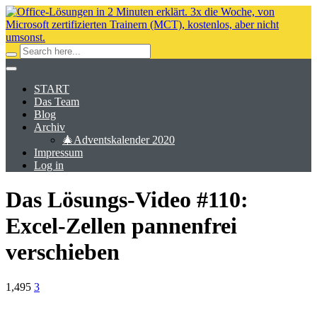
START
Das Team
Blog
Archiv
🎄Adventskalender 2020
Impressum
Log in
Das Lösungs-Video #110:
Excel-Zellen pannenfrei
verschieben
1,495
3