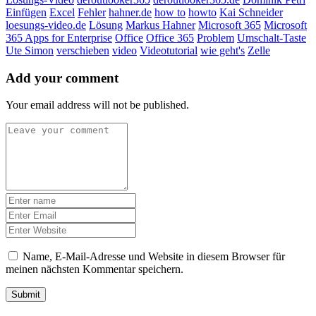
Einfügen
Excel
Fehler
hahner.de
how to
howto
Kai Schneider
loesungs-video.de
Lösung
Markus Hahner
Microsoft 365
Microsoft
365 Apps for Enterprise
Office
Office 365
Problem
Umschalt-Taste
Ute Simon
verschieben
video
Videotutorial
wie geht's
Zelle
Add your comment
Your email address will not be published.
Name, E-Mail-Adresse und Website in diesem Browser für
meinen nächsten Kommentar speichern.
Submit