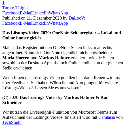
1
Turn off Light
Facebook
E-Mail
LinkedIn
WhatsApp
Published on 11. Dezember 2020 by
DaLoeVi
Facebook
E-Mail
LinkedIn
WhatsApp
Das Lösungs-Video #079: OneNote Seitenregister – Lokal und
Online immer gleich
Mal ist das Register mit den OneNote-Seiten links, mal rechts
angeordnet. Kann sich OneNote eigentlich nicht entscheiden?
Maria Hoeren
und
Markus Hahner
erläutern, wie die Seiten
sowohl in der Desktop App als auch Online endlich an der gleichen
Stelle erscheinen.
Wenn Ihnen das Lösungs-Video gefallen hat, dann freuen wir uns
über Feedback. Sie haben Wünsche und Anregungen für weitere
Lösungs-Videos? Lassen Sie es uns wissen!
(C) 2020
Das Lösungs-Video
by
Markus Hahner
&
Kai
Schneider
Wir nutzen die Liveereignis-Funktion von Microsoft Teams zum
Aufzeichnen der Lösungs-Videos, finalisiert wird mit
Camtasia
von
TechSmith
.