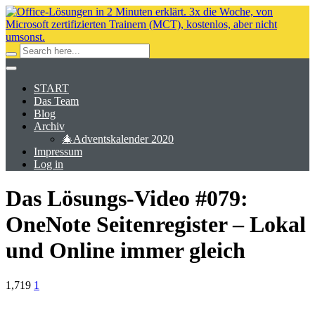
START
Das Team
Blog
Archiv
🎄Adventskalender 2020
Impressum
Log in
Das Lösungs-Video #079:
OneNote Seitenregister – Lokal
und Online immer gleich
1,719
1