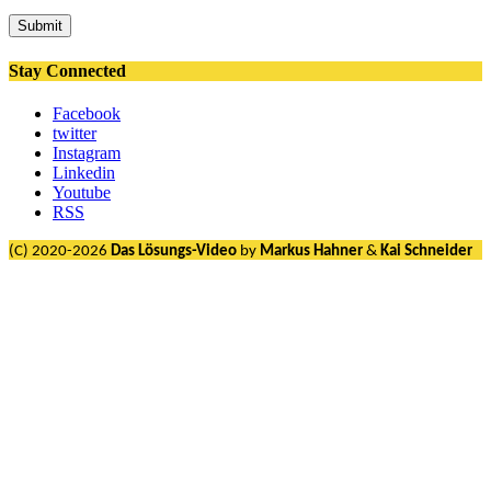
Submit
Stay Connected
Facebook
twitter
Instagram
Linkedin
Youtube
RSS
(C) 2020-2026
Das Lösungs-Video
by
Markus Hahner
&
Kai Schneider