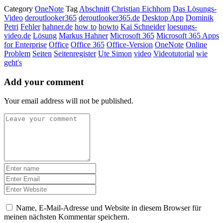
Category
OneNote
Tag
Abschnitt
Christian Eichhorn
Das Lösungs-
Video
deroutlooker365
deroutlooker365.de
Desktop App
Dominik
Petri
Fehler
hahner.de
how to
howto
Kai Schneider
loesungs-
video.de
Lösung
Markus Hahner
Microsoft 365
Microsoft 365 Apps
for Enterprise
Office
Office 365
Office-Version
OneNote
Online
Problem
Seiten
Seitenregister
Ute Simon
video
Videotutorial
wie
geht's
Add your comment
Your email address will not be published.
Name, E-Mail-Adresse und Website in diesem Browser für
meinen nächsten Kommentar speichern.