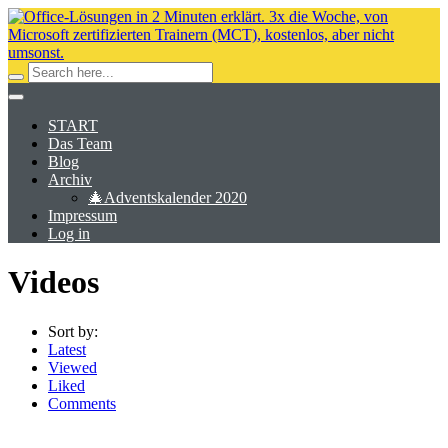
START
Das Team
Blog
Archiv
🎄Adventskalender 2020
Impressum
Log in
Videos
Sort by:
Latest
Viewed
Liked
Comments