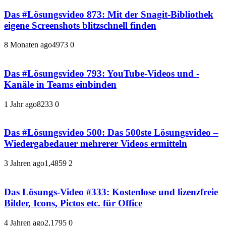
Das #Lösungsvideo 873: Mit der Snagit-Bibliothek
eigene Screenshots blitzschnell finden
8 Monaten ago
497
3
0
Das #Lösungsvideo 793: YouTube-Videos und -
Kanäle in Teams einbinden
1 Jahr ago
823
3
0
Das #Lösungsvideo 500: Das 500ste Lösungsvideo –
Wiedergabedauer mehrerer Videos ermitteln
3 Jahren ago
1,485
9
2
Das Lösungs-Video #333: Kostenlose und lizenzfreie
Bilder, Icons, Pictos etc. für Office
4 Jahren ago
2,179
5
0