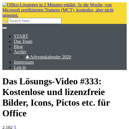
START
Das Team
Blog
Archiv
🎄Adventskalender 2020
Impressum
Log in
Das Lösungs-Video #333:
Kostenlose und lizenzfreie
Bilder, Icons, Pictos etc. für
Office
2,182
5