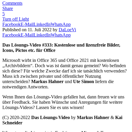
Comments
Share
5
Turn off Light
Facebook
E-Mail
LinkedIn
WhatsApp
Published on 11. Juli 2022 by
DaLoeVi
Facebook
E-Mail
LinkedIn
WhatsApp
Das Lösungs-Video #333: Kostenlose und lizenzfreie Bilder,
Icons, Pictos etc. für Office
Microsoft wirbt in Office 365 und Office 2021 mit kostenlosen
„Archivbildern“. Doch was ist damit genau gemeint? Wo befinden
sich diese? Für welche Zwecke darf ich sie tatsächlich verwenden?
Muss ich zwischen privater und öffentlicher Nutzung
unterscheiden?
Markus Hahner
und
Ute Simon
liefern die
notwendigen Antworten.
Wenn Ihnen das Lösungs-Video gefallen hat, dann freuen wir uns
über Feedback. Sie haben Wünsche und Anregungen für weitere
Lösungs-Videos? Lassen Sie es uns wissen!
(C) 2020-2022
Das Lösungs-Video
by
Markus Hahner
&
Kai
Schneider