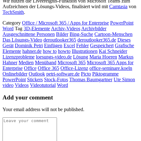
Wir nutzen die Liveereignis-Funktion von Microsoft Teams zum
Aufzeichnen der Lösungs-Videos, finalisiert wird mit
Camtasia
von
TechSmith
.
Category
Office / Microsoft 365 / Apps for Enterprise
PowerPoint
Word
Tag
3D-Elemente
Archiv-Videos
Archivbilder
Ausgeschnittene Personen
Bilder
Bing-Suche
Cartoon-Menschen
Das Lösungs-Video
deroutlooker365
deroutlooker365.de
Dieses
Gerät
Dominik Petri
Einfügen
Excel
Fehler
Gespeichert
Grafische
Elemente
hahner.de
how to
howto
Illustrationen
Kai Schneider
Lizenzprobleme
loesungs-video.de
Lösung
Maria Hoeren
Markus
Hahner
Medien
Menüband
Microsoft 365
Microsoft 365 Apps for
Enterprise
Office
Office 365
Office-Lizenz
office-seminare.koeln
Onlinebilder
Outlook
petri-software.de
Picto
Piktogramme
PowerPoint
Stickers
Stock-Fotos
Thomas Baumgartner
Ute Simon
video
Videos
Videotutorial
Word
Add your comment
Your email address will not be published.