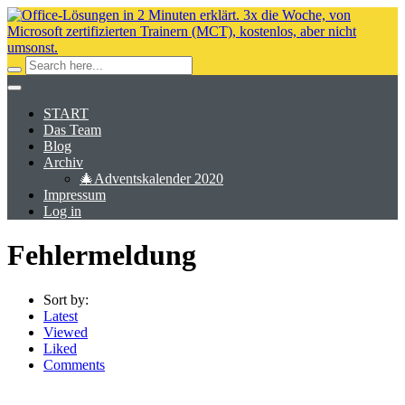
START
Das Team
Blog
Archiv
🎄Adventskalender 2020
Impressum
Log in
Fehlermeldung
Sort by:
Latest
Viewed
Liked
Comments