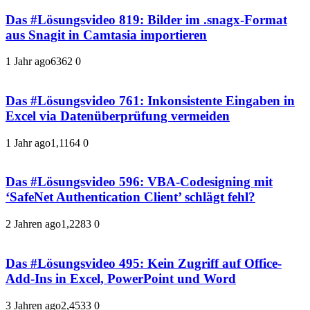
Das #Lösungsvideo 819: Bilder im .snagx-Format
aus Snagit in Camtasia importieren
1 Jahr ago
636
2
0
Das #Lösungsvideo 761: Inkonsistente Eingaben in
Excel via Datenüberprüfung vermeiden
1 Jahr ago
1,116
4
0
Das #Lösungsvideo 596: VBA-Codesigning mit
‘SafeNet Authentication Client’ schlägt fehl?
2 Jahren ago
1,228
3
0
Das #Lösungsvideo 495: Kein Zugriff auf Office-
Add-Ins in Excel, PowerPoint und Word
3 Jahren ago
2,453
3
0