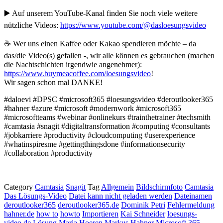
▶️ Auf unserem YouTube-Kanal finden Sie noch viele weitere
nützliche Videos:
https://www.youtube.com/@dasloesungsvideo
☕ Wer uns einen Kaffee oder Kakao spendieren möchte – da
das/die Video(s) gefallen -, wir alle können es gebrauchen (machen
die Nachtschichten irgendwie angenehmer):
https://www.buymeacoffee.com/loesungsvideo
!
Wir sagen schon mal DANKE!
#daloevi #DPSC #microsoft365 #loesungsvideo #deroutlooker365
#hahner #azure #microsoft #modernwork #microsoft365
#microsoftteams #webinar #onlinekurs #trainthetrainer #techsmith
#camtasia #snagit #digitaltransformation #computing #consultants
#jobkarriere #productivity #cloudcomputing #userexperience
#whatinspiresme #gettingthingsdone #informationsecurity
#collaboration #productivity
Category
Camtasia
Snagit
Tag
Allgemein
Bildschirmfoto
Camtasia
Das Lösungs-Video
Datei kann nicht geladen werden
Dateinamen
deroutlooker365
deroutlooker365.de
Dominik Petri
Fehlermeldung
hahner.de
how to
howto
Importieren
Kai Schneider
loesungs-
video.de
Lösung
Maria Hoeren
Markus Hahner
Microsoft 365