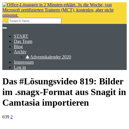
START
Das Team
Blog
Archiv
🎄Adventskalender 2020
Impressum
Log in
Das #Lösungsvideo 819: Bilder
im .snagx-Format aus Snagit in
Camtasia importieren
639
2