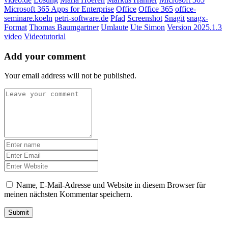
Microsoft 365 Apps for Enterprise
Office
Office 365
office-
seminare.koeln
petri-software.de
Pfad
Screenshot
Snagit
snagx-
Format
Thomas Baumgartner
Umlaute
Ute Simon
Version 2025.1.3
video
Videotutorial
Add your comment
Your email address will not be published.
Name, E-Mail-Adresse und Website in diesem Browser für
meinen nächsten Kommentar speichern.
Submit