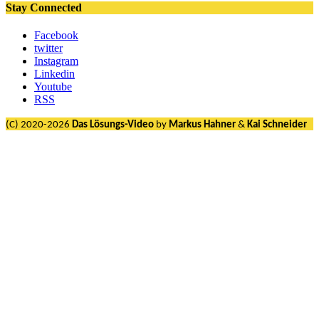
Stay Connected
Facebook
twitter
Instagram
Linkedin
Youtube
RSS
(C) 2020-2026
Das Lösungs-Video
by
Markus Hahner
&
Kai Schneider