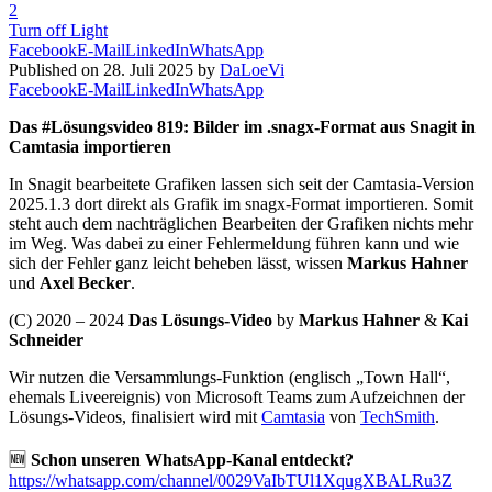
2
Turn off Light
Facebook
E-Mail
LinkedIn
WhatsApp
Published on 28. Juli 2025 by
DaLoeVi
Facebook
E-Mail
LinkedIn
WhatsApp
Das #Lösungsvideo 819: Bilder im .snagx-Format aus Snagit in
Camtasia importieren
In Snagit bearbeitete Grafiken lassen sich seit der Camtasia-Version
2025.1.3 dort direkt als Grafik im snagx-Format importieren. Somit
steht auch dem nachträglichen Bearbeiten der Grafiken nichts mehr
im Weg. Was dabei zu einer Fehlermeldung führen kann und wie
sich der Fehler ganz leicht beheben lässt, wissen
Markus Hahner
und
Axel Becker
.
(C) 2020 – 2024
Das Lösungs-Video
by
Markus Hahner
&
Kai
Schneider
Wir nutzen die Versammlungs-Funktion (englisch „Town Hall“,
ehemals Liveereignis) von Microsoft Teams zum Aufzeichnen der
Lösungs-Videos, finalisiert wird mit
Camtasia
von
TechSmith
.
🆕
Schon unseren WhatsApp-Kanal entdeckt?
https://whatsapp.com/channel/0029VaIbTUl1XqugXBALRu3Z