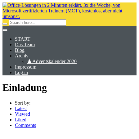
START
Das Team
Blog
Archiv
🎄Adventskalender 2020
Impressum
Log in
Einladung
Sort by:
Latest
Viewed
Liked
Comments