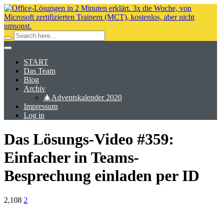
START
Das Team
Blog
Archiv
🎄Adventskalender 2020
Impressum
Log in
Das Lösungs-Video #359:
Einfacher in Teams-
Besprechung einladen per ID
2,108
2