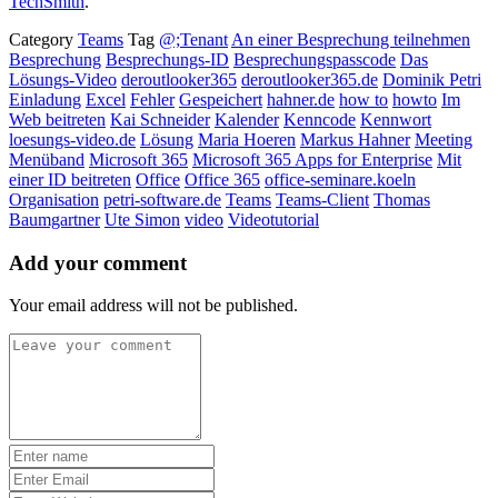
TechSmith
.
Category
Teams
Tag
@;Tenant
An einer Besprechung teilnehmen
Besprechung
Besprechungs-ID
Besprechungspasscode
Das
Lösungs-Video
deroutlooker365
deroutlooker365.de
Dominik Petri
Einladung
Excel
Fehler
Gespeichert
hahner.de
how to
howto
Im
Web beitreten
Kai Schneider
Kalender
Kenncode
Kennwort
loesungs-video.de
Lösung
Maria Hoeren
Markus Hahner
Meeting
Menüband
Microsoft 365
Microsoft 365 Apps for Enterprise
Mit
einer ID beitreten
Office
Office 365
office-seminare.koeln
Organisation
petri-software.de
Teams
Teams-Client
Thomas
Baumgartner
Ute Simon
video
Videotutorial
Add your comment
Your email address will not be published.