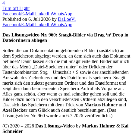
4
Turn off Light
Facebook
E-Mail
LinkedIn
WhatsApp
Published on 6. Juli 2026 by
DaLoeVi
Facebook
E-Mail
LinkedIn
WhatsApp
Das Lösungsvideo Nr. 960: Snagit-Bilder via Drag ‘n’ Drop in
Dateiordnern ablegen
Sollen die zur Dokumentation gehörenden Bilder (zusätzlich) an
dem Speicherort abgelegt werden, an dem sich auch das Dokument
befindet? Dann lassen sich die mit Snagit erstellten Bilder natürlich
über das Menü „Datei-Speichern unter“ oder Drücken der
Tastenkombination Strg + Umschalt + S sowie der anschließenden
Auswahl des Zielordners und des Dateiformats speichern. Snagit
merkt sich den zuletzt genutzten Ordner und das Dateiformat und
zeigt dies dann beim erneuten Speichern-Aufruf als Vorgabe an.
Alles ganz schön, aber wenn es mal schneller gehen soll und die
Bilder dazu noch in den verschiedensten Ordnern abzulegen sind,
lässt sich das Speichern mit dem Trick von
Markus Hahner
und
Axel Becker
zum Glück auch deutlich beschleunigen. (Das
Lösungsvideo Nr. 960 wurde am 6.7.2026 veröffentlicht.)
(C) 2020 – 2026
Das Lösungs-Video
by
Markus Hahner
&
Kai
Schneider