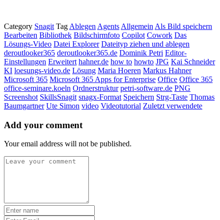
Category
Snagit
Tag
Ablegen
Agents
Allgemein
Als Bild speichern
Bearbeiten
Bibliothek
Bildschirmfoto
Copilot
Cowork
Das
Lösungs-Video
Datei Explorer
Dateityp ziehen und ablegen
deroutlooker365
deroutlooker365.de
Dominik Petri
Editor-
Einstellungen
Erweitert
hahner.de
how to
howto
JPG
Kai Schneider
KI
loesungs-video.de
Lösung
Maria Hoeren
Markus Hahner
Microsoft 365
Microsoft 365 Apps for Enterprise
Office
Office 365
office-seminare.koeln
Ordnerstruktur
petri-software.de
PNG
Screenshot
SkillsSnagit
snagx-Format
Speichern
Strg-Taste
Thomas
Baumgartner
Ute Simon
video
Videotutorial
Zuletzt verwendete
Add your comment
Your email address will not be published.