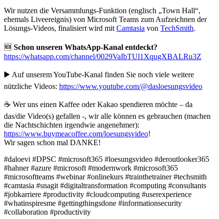
Wir nutzen die Versammlungs-Funktion (englisch „Town Hall“,
ehemals Liveereignis) von Microsoft Teams zum Aufzeichnen der
Lösungs-Videos, finalisiert wird mit
Camtasia
von
TechSmith
.
🆕
Schon unseren WhatsApp-Kanal entdeckt?
https://whatsapp.com/channel/0029VaIbTUl1XqugXBALRu3Z
▶️ Auf unserem YouTube-Kanal finden Sie noch viele weitere
nützliche Videos:
https://www.youtube.com/@dasloesungsvideo
☕ Wer uns einen Kaffee oder Kakao spendieren möchte – da
das/die Video(s) gefallen -, wir alle können es gebrauchen (machen
die Nachtschichten irgendwie angenehmer):
https://www.buymeacoffee.com/loesungsvideo
!
Wir sagen schon mal DANKE!
#daloevi #DPSC #microsoft365 #loesungsvideo #deroutlooker365
#hahner #azure #microsoft #modernwork #microsoft365
#microsoftteams #webinar #onlinekurs #trainthetrainer #techsmith
#camtasia #snagit #digitaltransformation #computing #consultants
#jobkarriere #productivity #cloudcomputing #userexperience
#whatinspiresme #gettingthingsdone #informationsecurity
#collaboration #productivity