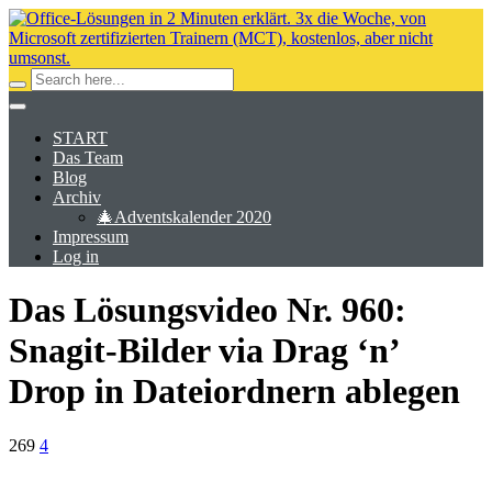
START
Das Team
Blog
Archiv
🎄Adventskalender 2020
Impressum
Log in
Das Lösungsvideo Nr. 960:
Snagit-Bilder via Drag ‘n’
Drop in Dateiordnern ablegen
269
4