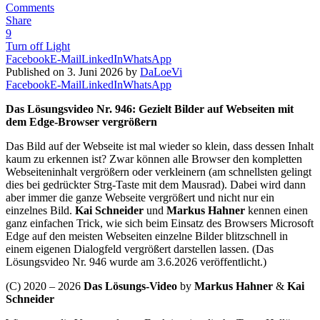
Comments
Share
9
Turn off Light
Facebook
E-Mail
LinkedIn
WhatsApp
Published on 3. Juni 2026 by
DaLoeVi
Facebook
E-Mail
LinkedIn
WhatsApp
Das Lösungsvideo Nr. 946: Gezielt Bilder auf Webseiten mit
dem Edge-Browser vergrößern
Das Bild auf der Webseite ist mal wieder so klein, dass dessen Inhalt
kaum zu erkennen ist? Zwar können alle Browser den kompletten
Webseiteninhalt vergrößern oder verkleinern (am schnellsten gelingt
dies bei gedrückter Strg-Taste mit dem Mausrad). Dabei wird dann
aber immer die ganze Webseite vergrößert und nicht nur ein
einzelnes Bild.
Kai Schneider
und
Markus Hahner
kennen einen
ganz einfachen Trick, wie sich beim Einsatz des Browsers Microsoft
Edge auf den meisten Webseiten einzelne Bilder blitzschnell in
einem eigenen Dialogfeld vergrößert darstellen lassen. (Das
Lösungsvideo Nr. 946 wurde am 3.6.2026 veröffentlicht.)
(C) 2020 – 2026
Das Lösungs-Video
by
Markus Hahner
&
Kai
Schneider