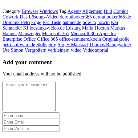
Category
Browser
Windows
Tag
Agents
Allgemein
Bild
Copilot
Cowork
Das Lösungs-Video
deroutlooker365
deroutlooker365.de
Dominik Petri
Edge
Esc-Taste
hahner.de
how to
howto
Kai
Schneider
KI
loesungs-video.de
Lösung
Maria Hoeren
Markus
Hahner
Mauszeiger
Microsoft 365
Microsoft 365 Apps for
Enterprise
Office
Office 365
office-seminare.koeln
Originalgröße
petri-software.de
Skills
Strg
Strg + Mausrad
Thomas Baumgartner
Ute Simon
Vergrößern
verkleinern
video
Videotutorial
Add your comment
Your email address will not be published.