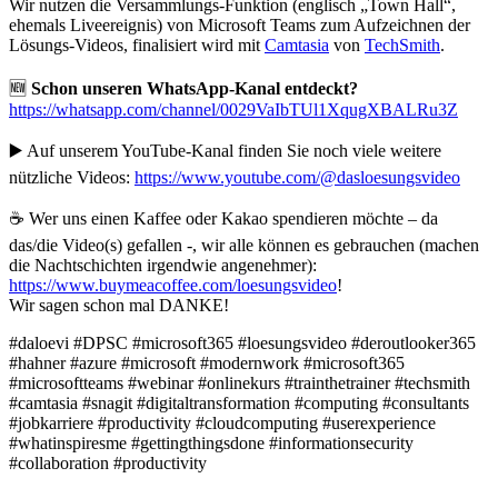
Wir nutzen die Versammlungs-Funktion (englisch „Town Hall“,
ehemals Liveereignis) von Microsoft Teams zum Aufzeichnen der
Lösungs-Videos, finalisiert wird mit
Camtasia
von
TechSmith
.
🆕
Schon unseren WhatsApp-Kanal entdeckt?
https://whatsapp.com/channel/0029VaIbTUl1XqugXBALRu3Z
▶️ Auf unserem YouTube-Kanal finden Sie noch viele weitere
nützliche Videos:
https://www.youtube.com/@dasloesungsvideo
☕ Wer uns einen Kaffee oder Kakao spendieren möchte – da
das/die Video(s) gefallen -, wir alle können es gebrauchen (machen
die Nachtschichten irgendwie angenehmer):
https://www.buymeacoffee.com/loesungsvideo
!
Wir sagen schon mal DANKE!
#daloevi #DPSC #microsoft365 #loesungsvideo #deroutlooker365
#hahner #azure #microsoft #modernwork #microsoft365
#microsoftteams #webinar #onlinekurs #trainthetrainer #techsmith
#camtasia #snagit #digitaltransformation #computing #consultants
#jobkarriere #productivity #cloudcomputing #userexperience
#whatinspiresme #gettingthingsdone #informationsecurity
#collaboration #productivity