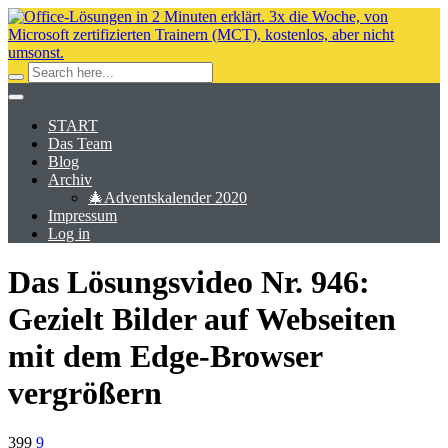
START
Das Team
Blog
Archiv
🎄Adventskalender 2020
Impressum
Log in
Das Lösungsvideo Nr. 946:
Gezielt Bilder auf Webseiten
mit dem Edge-Browser
vergrößern
399
9