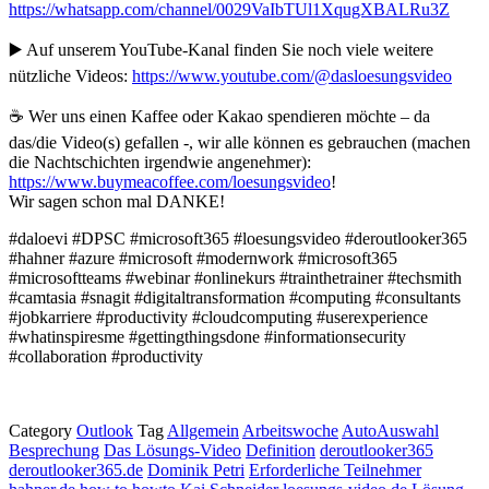
https://whatsapp.com/channel/0029VaIbTUl1XqugXBALRu3Z
▶️ Auf unserem YouTube-Kanal finden Sie noch viele weitere
nützliche Videos:
https://www.youtube.com/@dasloesungsvideo
☕ Wer uns einen Kaffee oder Kakao spendieren möchte – da
das/die Video(s) gefallen -, wir alle können es gebrauchen (machen
die Nachtschichten irgendwie angenehmer):
https://www.buymeacoffee.com/loesungsvideo
!
Wir sagen schon mal DANKE!
#daloevi #DPSC #microsoft365 #loesungsvideo #deroutlooker365
#hahner #azure #microsoft #modernwork #microsoft365
#microsoftteams #webinar #onlinekurs #trainthetrainer #techsmith
#camtasia #snagit #digitaltransformation #computing #consultants
#jobkarriere #productivity #cloudcomputing #userexperience
#whatinspiresme #gettingthingsdone #informationsecurity
#collaboration #productivity
Category
Outlook
Tag
Allgemein
Arbeitswoche
AutoAuswahl
Besprechung
Das Lösungs-Video
Definition
deroutlooker365
deroutlooker365.de
Dominik Petri
Erforderliche Teilnehmer