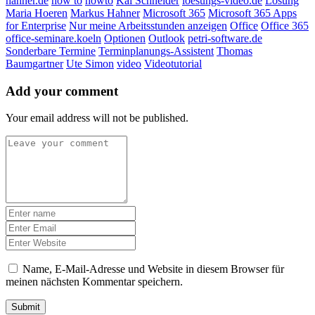
hahner.de
how to
howto
Kai Schneider
loesungs-video.de
Lösung
Maria Hoeren
Markus Hahner
Microsoft 365
Microsoft 365 Apps
for Enterprise
Nur meine Arbeitsstunden anzeigen
Office
Office 365
office-seminare.koeln
Optionen
Outlook
petri-software.de
Sonderbare Termine
Terminplanungs-Assistent
Thomas
Baumgartner
Ute Simon
video
Videotutorial
Add your comment
Your email address will not be published.
Name, E-Mail-Adresse und Website in diesem Browser für
meinen nächsten Kommentar speichern.
Submit