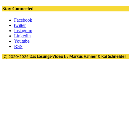
Stay Connected
Facebook
twitter
Instagram
Linkedin
Youtube
RSS
(C) 2020-2026
Das Lösungs-Video
by
Markus Hahner
&
Kai Schneider