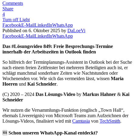
Comments
Share
4
Turn off Light
Facebook
E-Mail
LinkedIn
WhatsApp
Published on 6. Oktober 2025 by
DaLoeVi
Facebook
E-Mail
LinkedIn
WhatsApp
Das #Lösungsvideo 849: Freie Besprechungs-Termine
innerhalb der Arbeitszeiten in Outlook finden
So hilfreich der Terminplanungs-Assistent in Outlook bei der Suche
nach einem freien Zeitfenster bei mehreren Beteiligten auch ist, er
schlägt manchmal sonderbare Zeiten wie Nachtstunden oder
Wochenenden vor. Wie sich das vermeiden lässt, wissen
Maria
Hoeren
und
Kai Schneider
.
(C) 2020 – 2024
Das Lösungs-Video
by
Markus Hahner
&
Kai
Schneider
Wir nutzen die Versammlungs-Funktion (englisch „Town Hall“,
ehemals Liveereignis) von Microsoft Teams zum Aufzeichnen der
Lösungs-Videos, finalisiert wird mit
Camtasia
von
TechSmith
.
🆕
Schon unseren WhatsApp-Kanal entdeckt?