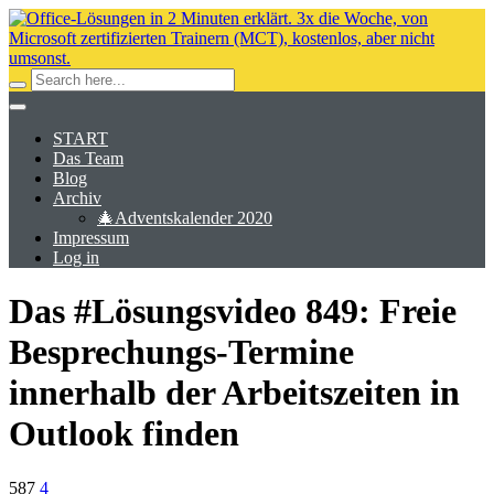
START
Das Team
Blog
Archiv
🎄Adventskalender 2020
Impressum
Log in
Das #Lösungsvideo 849: Freie
Besprechungs-Termine
innerhalb der Arbeitszeiten in
Outlook finden
587
4