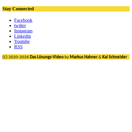
Stay Connected
Facebook
twitter
Instagram
Linkedin
Youtube
RSS
(C) 2020-2026
Das Lösungs-Video
by
Markus Hahner
&
Kai Schneider