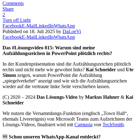
Comments
Share
2
Turn off Light
Facebook
E-Mail
LinkedIn
WhatsApp
Published on 18. Juli 2025 by
DaLoeVi
Facebook
E-Mail
LinkedIn
WhatsApp
Das #Lösungsvideo 815: Warum sind meine
Aufzählungszeichen in PowerPoint plötzlich rechts?
In der Kundenpräsentation sind die Aufzählungszeichen plötzlich
rechts und nicht mehr wie gewohnt links?
Kai Schneider
und
Ute
Simon
zeigen, warum PowerPoint die Aufzählung
„spiegelverkehrt“ anzeigt und wie sich die Aufzählungszeichen
wieder auf die vertraute linke Seite verschieben lassen.
(C) 2020 – 2024
Das Lösungs-Video
by
Markus Hahner
&
Kai
Schneider
Wir nutzen die Versammlungs-Funktion (englisch „Town Hall“,
ehemals Liveereignis) von Microsoft Teams zum Aufzeichnen der
Lösungs-Videos, finalisiert wird mit
Camtasia
von
TechSmith
.
🆕
Schon unseren WhatsApp-Kanal entdeckt?