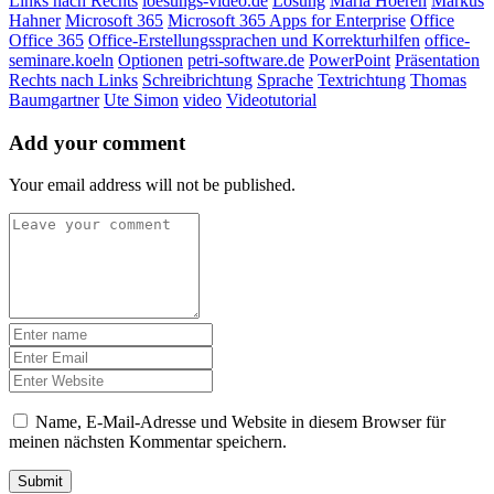
Links nach Rechts
loesungs-video.de
Lösung
Maria Hoeren
Markus
Hahner
Microsoft 365
Microsoft 365 Apps for Enterprise
Office
Office 365
Office-Erstellungssprachen und Korrekturhilfen
office-
seminare.koeln
Optionen
petri-software.de
PowerPoint
Präsentation
Rechts nach Links
Schreibrichtung
Sprache
Textrichtung
Thomas
Baumgartner
Ute Simon
video
Videotutorial
Add your comment
Your email address will not be published.
Name, E-Mail-Adresse und Website in diesem Browser für
meinen nächsten Kommentar speichern.
Submit