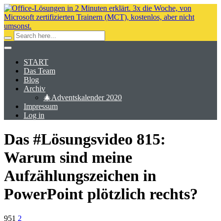
START
Das Team
Blog
Archiv
🎄Adventskalender 2020
Impressum
Log in
Das #Lösungsvideo 815:
Warum sind meine
Aufzählungszeichen in
PowerPoint plötzlich rechts?
951
2