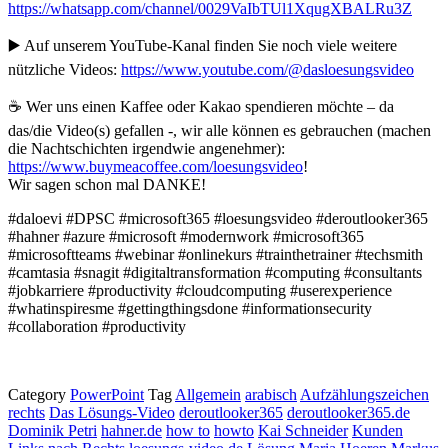
https://whatsapp.com/channel/0029VaIbTUl1XqugXBALRu3Z
▶️ Auf unserem YouTube-Kanal finden Sie noch viele weitere
nützliche Videos:
https://www.youtube.com/@dasloesungsvideo
☕ Wer uns einen Kaffee oder Kakao spendieren möchte – da
das/die Video(s) gefallen -, wir alle können es gebrauchen (machen
die Nachtschichten irgendwie angenehmer):
https://www.buymeacoffee.com/loesungsvideo
!
Wir sagen schon mal DANKE!
#daloevi #DPSC #microsoft365 #loesungsvideo #deroutlooker365
#hahner #azure #microsoft #modernwork #microsoft365
#microsoftteams #webinar #onlinekurs #trainthetrainer #techsmith
#camtasia #snagit #digitaltransformation #computing #consultants
#jobkarriere #productivity #cloudcomputing #userexperience
#whatinspiresme #gettingthingsdone #informationsecurity
#collaboration #productivity
Category
PowerPoint
Tag
Allgemein
arabisch
Aufzählungszeichen
rechts
Das Lösungs-Video
deroutlooker365
deroutlooker365.de
Dominik Petri
hahner.de
how to
howto
Kai Schneider
Kunden