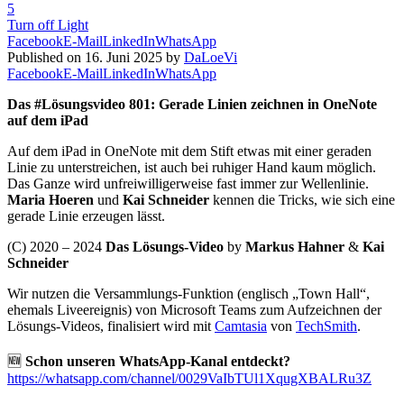
5
Turn off Light
Facebook
E-Mail
LinkedIn
WhatsApp
Published on 16. Juni 2025 by
DaLoeVi
Facebook
E-Mail
LinkedIn
WhatsApp
Das #Lösungsvideo 801: Gerade Linien zeichnen in OneNote
auf dem iPad
Auf dem iPad in OneNote mit dem Stift etwas mit einer geraden
Linie zu unterstreichen, ist auch bei ruhiger Hand kaum möglich.
Das Ganze wird unfreiwilligerweise fast immer zur Wellenlinie.
Maria Hoeren
und
Kai Schneider
kennen die Tricks, wie sich eine
gerade Linie erzeugen lässt.
(C) 2020 – 2024
Das Lösungs-Video
by
Markus Hahner
&
Kai
Schneider
Wir nutzen die Versammlungs-Funktion (englisch „Town Hall“,
ehemals Liveereignis) von Microsoft Teams zum Aufzeichnen der
Lösungs-Videos, finalisiert wird mit
Camtasia
von
TechSmith
.
🆕
Schon unseren WhatsApp-Kanal entdeckt?
https://whatsapp.com/channel/0029VaIbTUl1XqugXBALRu3Z