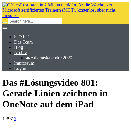
START
Das Team
Blog
Archiv
🎄Adventskalender 2020
Impressum
Log in
Das #Lösungsvideo 801:
Gerade Linien zeichnen in
OneNote auf dem iPad
1,397
5