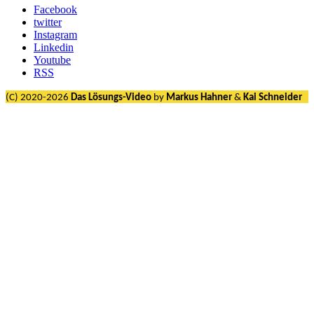
Facebook
twitter
Instagram
Linkedin
Youtube
RSS
(C) 2020-2026
Das Lösungs-Video
by
Markus Hahner
&
Kai Schneider