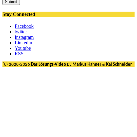
Submit
Stay Connected
Facebook
twitter
Instagram
Linkedin
Youtube
RSS
(C) 2020-2026
Das Lösungs-Video
by
Markus Hahner
&
Kai Schneider