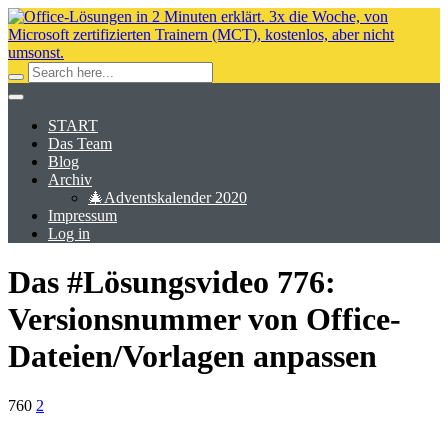
START
Das Team
Blog
Archiv
🎄Adventskalender 2020
Impressum
Log in
Das #Lösungsvideo 776:
Versionsnummer von Office-
Dateien/Vorlagen anpassen
760
2