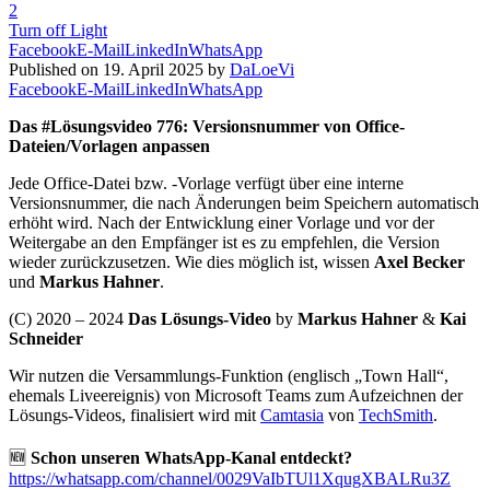
2
Turn off Light
Facebook
E-Mail
LinkedIn
WhatsApp
Published on 19. April 2025 by
DaLoeVi
Facebook
E-Mail
LinkedIn
WhatsApp
Das #Lösungsvideo 776: Versionsnummer von Office-
Dateien/Vorlagen anpassen
Jede Office-Datei bzw. -Vorlage verfügt über eine interne
Versionsnummer, die nach Änderungen beim Speichern automatisch
erhöht wird. Nach der Entwicklung einer Vorlage und vor der
Weitergabe an den Empfänger ist es zu empfehlen, die Version
wieder zurückzusetzen. Wie dies möglich ist, wissen
Axel Becker
und
Markus Hahner
.
(C) 2020 – 2024
Das Lösungs-Video
by
Markus Hahner
&
Kai
Schneider
Wir nutzen die Versammlungs-Funktion (englisch „Town Hall“,
ehemals Liveereignis) von Microsoft Teams zum Aufzeichnen der
Lösungs-Videos, finalisiert wird mit
Camtasia
von
TechSmith
.
🆕
Schon unseren WhatsApp-Kanal entdeckt?
https://whatsapp.com/channel/0029VaIbTUl1XqugXBALRu3Z