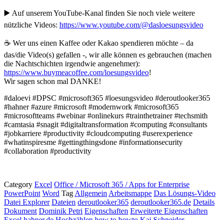
▶️ Auf unserem YouTube-Kanal finden Sie noch viele weitere
nützliche Videos:
https://www.youtube.com/@dasloesungsvideo
☕ Wer uns einen Kaffee oder Kakao spendieren möchte – da
das/die Video(s) gefallen -, wir alle können es gebrauchen (machen
die Nachtschichten irgendwie angenehmer):
https://www.buymeacoffee.com/loesungsvideo
!
Wir sagen schon mal DANKE!
#daloevi #DPSC #microsoft365 #loesungsvideo #deroutlooker365
#hahner #azure #microsoft #modernwork #microsoft365
#microsoftteams #webinar #onlinekurs #trainthetrainer #techsmith
#camtasia #snagit #digitaltransformation #computing #consultants
#jobkarriere #productivity #cloudcomputing #userexperience
#whatinspiresme #gettingthingsdone #informationsecurity
#collaboration #productivity
Category
Excel
Office / Microsoft 365 / Apps for Enterprise
PowerPoint
Word
Tag
Allgemein
Arbeitsmappe
Das Lösungs-Video
Datei Explorer
Dateien
deroutlooker365
deroutlooker365.de
Details
Dokument
Dominik Petri
Eigenschaften
Erweiterte Eigenschaften
Excel
hahner.de
Hochzählen
how to
howto
Kai Schneider