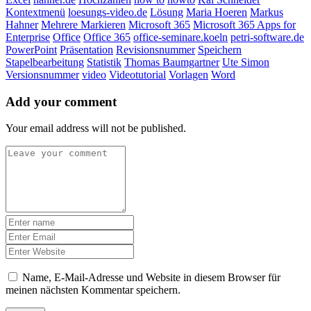
Kontextmenü
loesungs-video.de
Lösung
Maria Hoeren
Markus
Hahner
Mehrere Markieren
Microsoft 365
Microsoft 365 Apps for
Enterprise
Office
Office 365
office-seminare.koeln
petri-software.de
PowerPoint
Präsentation
Revisionsnummer
Speichern
Stapelbearbeitung
Statistik
Thomas Baumgartner
Ute Simon
Versionsnummer
video
Videotutorial
Vorlagen
Word
Add your comment
Your email address will not be published.
Name, E-Mail-Adresse und Website in diesem Browser für
meinen nächsten Kommentar speichern.