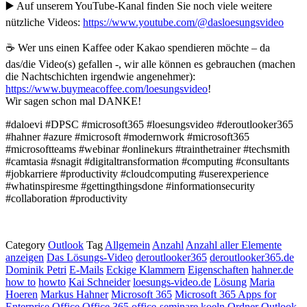
▶️ Auf unserem YouTube-Kanal finden Sie noch viele weitere
nützliche Videos:
https://www.youtube.com/@dasloesungsvideo
☕ Wer uns einen Kaffee oder Kakao spendieren möchte – da
das/die Video(s) gefallen -, wir alle können es gebrauchen (machen
die Nachtschichten irgendwie angenehmer):
https://www.buymeacoffee.com/loesungsvideo
!
Wir sagen schon mal DANKE!
#daloevi #DPSC #microsoft365 #loesungsvideo #deroutlooker365
#hahner #azure #microsoft #modernwork #microsoft365
#microsoftteams #webinar #onlinekurs #trainthetrainer #techsmith
#camtasia #snagit #digitaltransformation #computing #consultants
#jobkarriere #productivity #cloudcomputing #userexperience
#whatinspiresme #gettingthingsdone #informationsecurity
#collaboration #productivity
Category
Outlook
Tag
Allgemein
Anzahl
Anzahl aller Elemente
anzeigen
Das Lösungs-Video
deroutlooker365
deroutlooker365.de
Dominik Petri
E-Mails
Eckige Klammern
Eigenschaften
hahner.de
how to
howto
Kai Schneider
loesungs-video.de
Lösung
Maria
Hoeren
Markus Hahner
Microsoft 365
Microsoft 365 Apps for
Enterprise
Office
Office 365
office-seminare.koeln
Ordner
Outlook