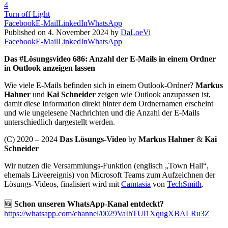
4
Turn off Light
Facebook
E-Mail
LinkedIn
WhatsApp
Published on 4. November 2024 by
DaLoeVi
Facebook
E-Mail
LinkedIn
WhatsApp
Das #Lösungsvideo 686: Anzahl der E-Mails in einem Ordner
in Outlook anzeigen lassen
Wie viele E-Mails befinden sich in einem Outlook-Ordner?
Markus
Hahner
und
Kai Schneider
zeigen wie Outlook anzupassen ist,
damit diese Information direkt hinter dem Ordnernamen erscheint
und wie ungelesene Nachrichten und die Anzahl der E-Mails
unterschiedlich dargestellt werden.
(C) 2020 – 2024
Das Lösungs-Video
by
Markus Hahner
&
Kai
Schneider
Wir nutzen die Versammlungs-Funktion (englisch „Town Hall“,
ehemals Liveereignis) von Microsoft Teams zum Aufzeichnen der
Lösungs-Videos, finalisiert wird mit
Camtasia
von
TechSmith
.
🆕
Schon unseren WhatsApp-Kanal entdeckt?
https://whatsapp.com/channel/0029VaIbTUl1XqugXBALRu3Z