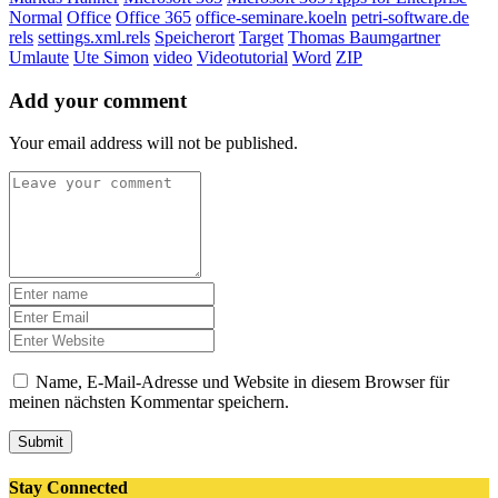
Normal
Office
Office 365
office-seminare.koeln
petri-software.de
rels
settings.xml.rels
Speicherort
Target
Thomas Baumgartner
Umlaute
Ute Simon
video
Videotutorial
Word
ZIP
Add your comment
Your email address will not be published.
Name, E-Mail-Adresse und Website in diesem Browser für
meinen nächsten Kommentar speichern.
Submit
Stay Connected