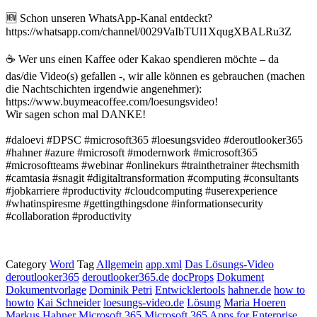
🆕 Schon unseren WhatsApp-Kanal entdeckt?
https://whatsapp.com/channel/0029VaIbTUl1XqugXBALRu3Z
☕ Wer uns einen Kaffee oder Kakao spendieren möchte – da
das/die Video(s) gefallen -, wir alle können es gebrauchen (machen
die Nachtschichten irgendwie angenehmer):
https://www.buymeacoffee.com/loesungsvideo!
Wir sagen schon mal DANKE!
#daloevi #DPSC #microsoft365 #loesungsvideo #deroutlooker365
#hahner #azure #microsoft #modernwork #microsoft365
#microsoftteams #webinar #onlinekurs #trainthetrainer #techsmith
#camtasia #snagit #digitaltransformation #computing #consultants
#jobkarriere #productivity #cloudcomputing #userexperience
#whatinspiresme #gettingthingsdone #informationsecurity
#collaboration #productivity
Category
Word
Tag
Allgemein
app.xml
Das Lösungs-Video
deroutlooker365
deroutlooker365.de
docProps
Dokument
Dokumentvorlage
Dominik Petri
Entwicklertools
hahner.de
how to
howto
Kai Schneider
loesungs-video.de
Lösung
Maria Hoeren
Markus Hahner
Microsoft 365
Microsoft 365 Apps for Enterprise