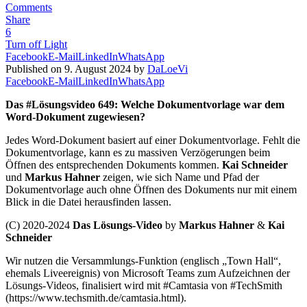
Comments
Share
6
Turn off Light
Facebook
E-Mail
LinkedIn
WhatsApp
Published on 9. August 2024 by
DaLoeVi
Facebook
E-Mail
LinkedIn
WhatsApp
Das #Lösungsvideo 649: Welche Dokumentvorlage war dem
Word-Dokument zugewiesen?
Jedes Word-Dokument basiert auf einer Dokumentvorlage. Fehlt die
Dokumentvorlage, kann es zu massiven Verzögerungen beim
Öffnen des entsprechenden Dokuments kommen.
Kai Schneider
und
Markus Hahner
zeigen, wie sich Name und Pfad der
Dokumentvorlage auch ohne Öffnen des Dokuments nur mit einem
Blick in die Datei herausfinden lassen.
(C) 2020-2024
Das Lösungs-Video
by
Markus Hahner
&
Kai
Schneider
Wir nutzen die Versammlungs-Funktion (englisch „Town Hall“,
ehemals Liveereignis) von Microsoft Teams zum Aufzeichnen der
Lösungs-Videos, finalisiert wird mit #Camtasia von #TechSmith
(https://www.techsmith.de/camtasia.html).