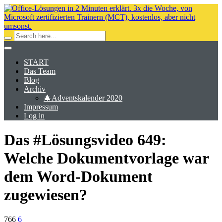
START
Das Team
Blog
Archiv
🎄Adventskalender 2020
Impressum
Log in
Das #Lösungsvideo 649:
Welche Dokumentvorlage war
dem Word-Dokument
zugewiesen?
766
6