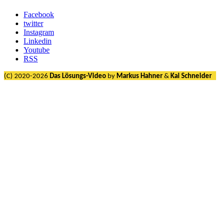
Facebook
twitter
Instagram
Linkedin
Youtube
RSS
(C) 2020-2026
Das Lösungs-Video
by
Markus Hahner
&
Kai Schneider