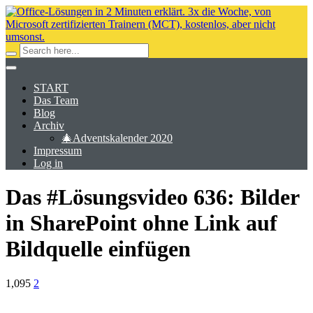
START
Das Team
Blog
Archiv
🎄Adventskalender 2020
Impressum
Log in
Das #Lösungsvideo 636: Bilder
in SharePoint ohne Link auf
Bildquelle einfügen
1,095
2