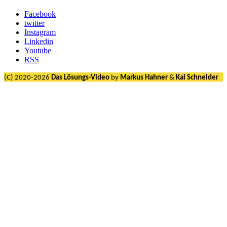
Facebook
twitter
Instagram
Linkedin
Youtube
RSS
(C) 2020-2026
Das Lösungs-Video
by
Markus Hahner
&
Kai Schneider