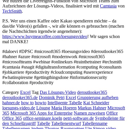
Wir nutzen die Liveereignis-Funktion von Microsoft Teams zum
Aufzeichnen der Lösungs-Videos, finalisiert wird mit
Camtasia
von
TechSmith
.
P.S. Wer uns einen Kaffee oder Kakao spendieren möchte – da
das/die Video(s) gefallen -, wir alle können es gebrauchen (machen
die Nachtschichten irgendwie angenehmer):
https://www.buymeacoffee.com/loesungsvideo
! Wir sagen schon
mal DANKE!
#daloevi #DPSC #microsoft365 #loesungsvideo #deroutlooker365
#hahner #azure #microsoft #modernwork #microsoft365
#microsoftteams #webinar #onlinekurs #trainthetrainer #techsmith
#camtasia #snagit #digitaltransformation #computing #consultants
#jobkarriere #productivity #cloudcomputing #userexperience
#whatinspiresme #gettingthingsdone #informationsecurity
#collaboration #productivity
Category
Excel
Tag
Das Lösungs-Video
deroutlooker365
deroutlooker365.de
Dominik Petri
Excel
Gruppierung aufheben
hahner.de
how to
howto
Intelligente Tabelle
Kai Schneider
loesungs-video.de
Lösung
Maria Hoeren
Markus Hahner
Microsoft
365
Microsoft 365 Apps for Enterprise
Namen zuweisen
Office
Office 365
office-seminare.koeln
petri-software.de
Symbolleiste für
den Schnellzugriff
Tabelle
Tabellenentwurf
Tabellenname
Tabellennamen ändern
Thomas Baumgartner
Ute Simon
video