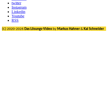
twitter
Instagram
Linkedin
Youtube
RSS
(C) 2020-2026
Das Lösungs-Video
by
Markus Hahner
&
Kai Schneider