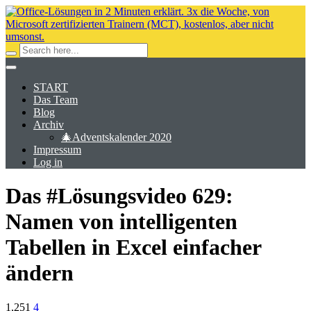
START
Das Team
Blog
Archiv
🎄Adventskalender 2020
Impressum
Log in
Das #Lösungsvideo 629:
Namen von intelligenten
Tabellen in Excel einfacher
ändern
1,251
4