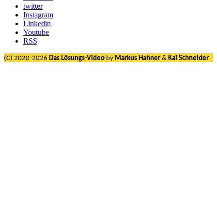
twitter
Instagram
Linkedin
Youtube
RSS
(C) 2020-2026
Das Lösungs-Video
by
Markus Hahner
&
Kai Schneider