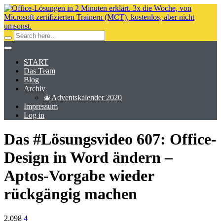
START
Das Team
Blog
Archiv
🎄Adventskalender 2020
Impressum
Log in
Das #Lösungsvideo 607: Office-
Design in Word ändern –
Aptos-Vorgabe wieder
rückgängig machen
2,098
4