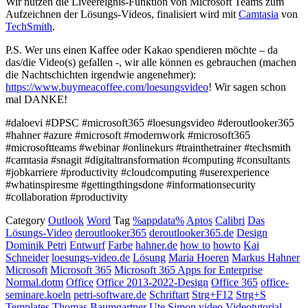
Wir nutzen die Liveereignis-Funktion von Microsoft Teams zum
Aufzeichnen der Lösungs-Videos, finalisiert wird mit
Camtasia
von
TechSmith
.
P.S. Wer uns einen Kaffee oder Kakao spendieren möchte – da
das/die Video(s) gefallen -, wir alle können es gebrauchen (machen
die Nachtschichten irgendwie angenehmer):
https://www.buymeacoffee.com/loesungsvideo
! Wir sagen schon
mal DANKE!
#daloevi #DPSC #microsoft365 #loesungsvideo #deroutlooker365
#hahner #azure #microsoft #modernwork #microsoft365
#microsoftteams #webinar #onlinekurs #trainthetrainer #techsmith
#camtasia #snagit #digitaltransformation #computing #consultants
#jobkarriere #productivity #cloudcomputing #userexperience
#whatinspiresme #gettingthingsdone #informationsecurity
#collaboration #productivity
Category
Outlook
Word
Tag
%appdata%
Aptos
Calibri
Das
Lösungs-Video
deroutlooker365
deroutlooker365.de
Design
Dominik Petri
Entwurf
Farbe
hahner.de
how to
howto
Kai
Schneider
loesungs-video.de
Lösung
Maria Hoeren
Markus Hahner
Microsoft
Microsoft 365
Microsoft 365 Apps for Enterprise
Normal.dotm
Office
Office 2013-2022-Design
Office 365
office-
seminare.koeln
petri-software.de
Schriftart
Strg+F12
Strg+S
Templates
Thomas Baumgartner
Ute Simon
video
Videotutorial