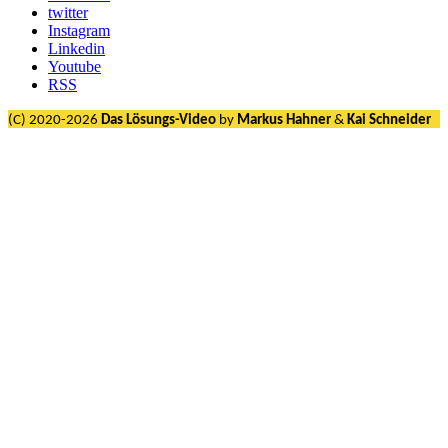
twitter
Instagram
Linkedin
Youtube
RSS
(C) 2020-2026
Das Lösungs-Video
by
Markus Hahner
&
Kai Schneider