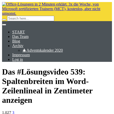
START
Das Team
Blog
Archiv
🎄Adventskalender 2020
Impressum
Log in
Das #Lösungsvideo 539:
Spaltenbreiten im Word-
Zeilenlineal in Zentimeter
anzeigen
1,027
3