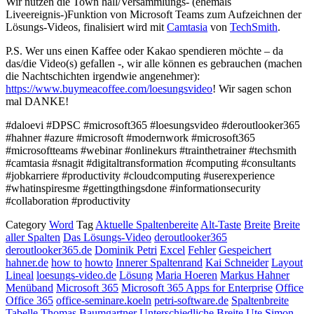
Wir nutzen die Town hall/Versammlungs- (ehemals
Liveereignis-)Funktion von Microsoft Teams zum Aufzeichnen der
Lösungs-Videos, finalisiert wird mit
Camtasia
von
TechSmith
.
P.S. Wer uns einen Kaffee oder Kakao spendieren möchte – da
das/die Video(s) gefallen -, wir alle können es gebrauchen (machen
die Nachtschichten irgendwie angenehmer):
https://www.buymeacoffee.com/loesungsvideo
! Wir sagen schon
mal DANKE!
#daloevi #DPSC #microsoft365 #loesungsvideo #deroutlooker365
#hahner #azure #microsoft #modernwork #microsoft365
#microsoftteams #webinar #onlinekurs #trainthetrainer #techsmith
#camtasia #snagit #digitaltransformation #computing #consultants
#jobkarriere #productivity #cloudcomputing #userexperience
#whatinspiresme #gettingthingsdone #informationsecurity
#collaboration #productivity
Category
Word
Tag
Aktuelle Spaltenbereite
Alt-Taste
Breite
Breite
aller Spalten
Das Lösungs-Video
deroutlooker365
deroutlooker365.de
Dominik Petri
Excel
Fehler
Gespeichert
hahner.de
how to
howto
Innerer Spaltenrand
Kai Schneider
Layout
Lineal
loesungs-video.de
Lösung
Maria Hoeren
Markus Hahner
Menüband
Microsoft 365
Microsoft 365 Apps for Enterprise
Office
Office 365
office-seminare.koeln
petri-software.de
Spaltenbreite
Tabelle
Thomas Baumgartner
Unterschiedliche Breite
Ute Simon