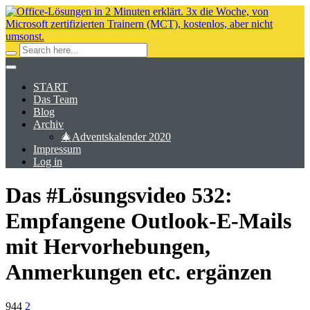
START
Das Team
Blog
Archiv
🎄Adventskalender 2020
Impressum
Log in
Das #Lösungsvideo 532:
Empfangene Outlook-E-Mails
mit Hervorhebungen,
Anmerkungen etc. ergänzen
944
2