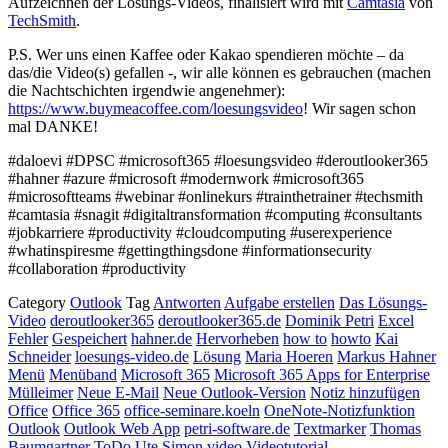
Aufzeichnen der Lösungs-Videos, finalisiert wird mit
Camtasia
von
TechSmith
.
P.S. Wer uns einen Kaffee oder Kakao spendieren möchte – da
das/die Video(s) gefallen -, wir alle können es gebrauchen (machen
die Nachtschichten irgendwie angenehmer):
https://www.buymeacoffee.com/loesungsvideo
! Wir sagen schon
mal DANKE!
#daloevi #DPSC #microsoft365 #loesungsvideo #deroutlooker365
#hahner #azure #microsoft #modernwork #microsoft365
#microsoftteams #webinar #onlinekurs #trainthetrainer #techsmith
#camtasia #snagit #digitaltransformation #computing #consultants
#jobkarriere #productivity #cloudcomputing #userexperience
#whatinspiresme #gettingthingsdone #informationsecurity
#collaboration #productivity
Category
Outlook
Tag
Antworten
Aufgabe erstellen
Das Lösungs-
Video
deroutlooker365
deroutlooker365.de
Dominik Petri
Excel
Fehler
Gespeichert
hahner.de
Hervorheben
how to
howto
Kai
Schneider
loesungs-video.de
Lösung
Maria Hoeren
Markus Hahner
Menü
Menüband
Microsoft 365
Microsoft 365 Apps for Enterprise
Mülleimer
Neue E-Mail
Neue Outlook-Version
Notiz hinzufügen
Office
Office 365
office-seminare.koeln
OneNote-Notizfunktion
Outlook
Outlook Web App
petri-software.de
Textmarker
Thomas
Baumgartner
ToDo
Ute Simon
video
Videotutorial