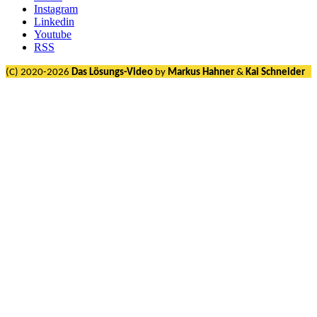
Instagram
Linkedin
Youtube
RSS
(C) 2020-2026
Das Lösungs-Video
by
Markus Hahner
&
Kai Schneider