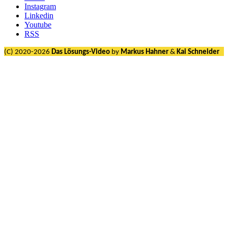
Instagram
Linkedin
Youtube
RSS
(C) 2020-2026
Das Lösungs-Video
by
Markus Hahner
&
Kai Schneider