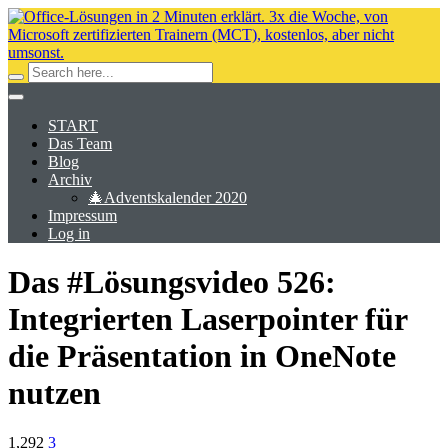
START
Das Team
Blog
Archiv
🎄Adventskalender 2020
Impressum
Log in
Das #Lösungsvideo 526:
Integrierten Laserpointer für
die Präsentation in OneNote
nutzen
1,292
3