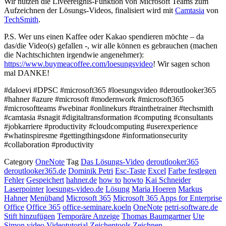
Wir nutzen die Liveereignis-Funktion von Microsoft Teams zum
Aufzeichnen der Lösungs-Videos, finalisiert wird mit
Camtasia
von
TechSmith
.
P.S. Wer uns einen Kaffee oder Kakao spendieren möchte – da
das/die Video(s) gefallen -, wir alle können es gebrauchen (machen
die Nachtschichten irgendwie angenehmer):
https://www.buymeacoffee.com/loesungsvideo
! Wir sagen schon
mal DANKE!
#daloevi #DPSC #microsoft365 #loesungsvideo #deroutlooker365
#hahner #azure #microsoft #modernwork #microsoft365
#microsoftteams #webinar #onlinekurs #trainthetrainer #techsmith
#camtasia #snagit #digitaltransformation #computing #consultants
#jobkarriere #productivity #cloudcomputing #userexperience
#whatinspiresme #gettingthingsdone #informationsecurity
#collaboration #productivity
Category
OneNote
Tag
Das Lösungs-Video
deroutlooker365
deroutlooker365.de
Dominik Petri
Esc-Taste
Excel
Farbe festlegen
Fehler
Gespeichert
hahner.de
how to
howto
Kai Schneider
Laserpointer
loesungs-video.de
Lösung
Maria Hoeren
Markus
Hahner
Menüband
Microsoft 365
Microsoft 365 Apps for Enterprise
Office
Office 365
office-seminare.koeln
OneNote
petri-software.de
Stift hinzufügen
Temporäre Anzeige
Thomas Baumgartner
Ute
Simon
video
Videotutorial
Zeichentools
Zeichnen