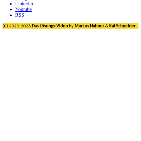
Linkedin
Youtube
RSS
(C) 2020-2026
Das Lösungs-Video
by
Markus Hahner
&
Kai Schneider