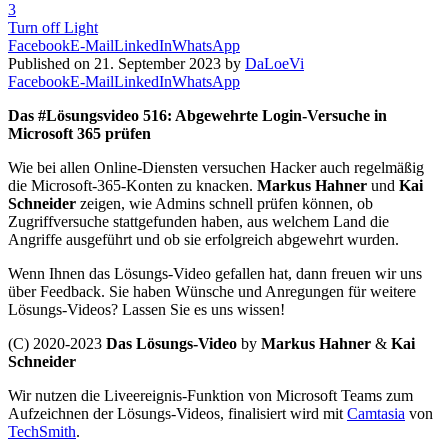
3
Turn off Light
Facebook
E-Mail
LinkedIn
WhatsApp
Published on 21. September 2023 by
DaLoeVi
Facebook
E-Mail
LinkedIn
WhatsApp
Das #Lösungsvideo 516: Abgewehrte Login-Versuche in
Microsoft 365 prüfen
Wie bei allen Online-Diensten versuchen Hacker auch regelmäßig
die Microsoft-365-Konten zu knacken.
Markus Hahner
und
Kai
Schneider
zeigen, wie Admins schnell prüfen können, ob
Zugriffversuche stattgefunden haben, aus welchem Land die
Angriffe ausgeführt und ob sie erfolgreich abgewehrt wurden.
Wenn Ihnen das Lösungs-Video gefallen hat, dann freuen wir uns
über Feedback. Sie haben Wünsche und Anregungen für weitere
Lösungs-Videos? Lassen Sie es uns wissen!
(C) 2020-2023
Das Lösungs-Video
by
Markus Hahner
&
Kai
Schneider
Wir nutzen die Liveereignis-Funktion von Microsoft Teams zum
Aufzeichnen der Lösungs-Videos, finalisiert wird mit
Camtasia
von
TechSmith
.