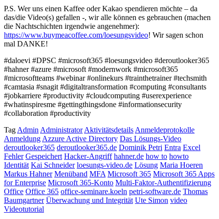
P.S. Wer uns einen Kaffee oder Kakao spendieren möchte – da
das/die Video(s) gefallen -, wir alle können es gebrauchen (machen
die Nachtschichten irgendwie angenehmer):
https://www.buymeacoffee.com/loesungsvideo
! Wir sagen schon
mal DANKE!
#daloevi #DPSC #microsoft365 #loesungsvideo #deroutlooker365
#hahner #azure #microsoft #modernwork #microsoft365
#microsoftteams #webinar #onlinekurs #trainthetrainer #techsmith
#camtasia #snagit #digitaltransformation #computing #consultants
#jobkarriere #productivity #cloudcomputing #userexperience
#whatinspiresme #gettingthingsdone #informationsecurity
#collaboration #productivity
Tag
Admin
Administrator
Aktivitätsdetails
Anmeldeprotokolle
Anmeldung
Azzure Active Directory
Das Lösungs-Video
deroutlooker365
deroutlooker365.de
Dominik Petri
Entra
Excel
Fehler
Gespeichert
Hacker-Angriff
hahner.de
how to
howto
Identität
Kai Schneider
loesungs-video.de
Lösung
Maria Hoeren
Markus Hahner
Menüband
MFA
Microsoft 365
Microsoft 365 Apps
for Enterprise
Microsoft 365-Konto
Multi-Faktor-Authentifizierung
Office
Office 365
office-seminare.koeln
petri-software.de
Thomas
Baumgartner
Überwachung und Integrität
Ute Simon
video
Videotutorial