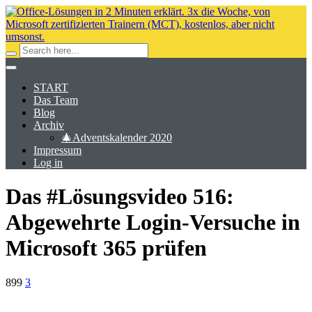
START
Das Team
Blog
Archiv
🎄Adventskalender 2020
Impressum
Log in
Das #Lösungsvideo 516:
Abgewehrte Login-Versuche in
Microsoft 365 prüfen
899
3