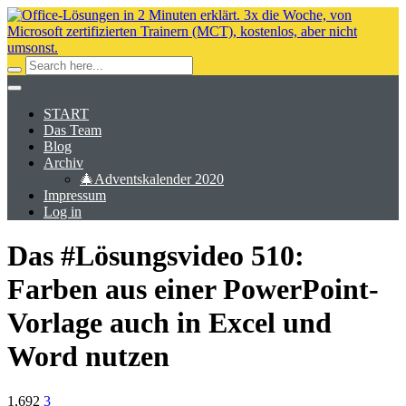
START
Das Team
Blog
Archiv
🎄Adventskalender 2020
Impressum
Log in
Das #Lösungsvideo 510:
Farben aus einer PowerPoint-
Vorlage auch in Excel und
Word nutzen
1,692
3