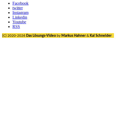
Facebook
twitter
Instagram
Linkedin
Youtube
RSS
(C) 2020-2026
Das Lösungs-Video
by
Markus Hahner
&
Kai Schneider