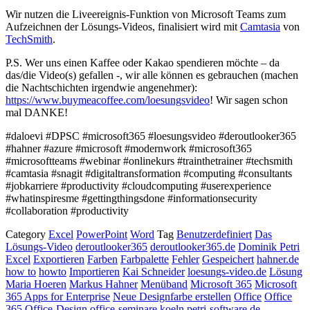
Wir nutzen die Liveereignis-Funktion von Microsoft Teams zum
Aufzeichnen der Lösungs-Videos, finalisiert wird mit
Camtasia
von
TechSmith
.
P.S. Wer uns einen Kaffee oder Kakao spendieren möchte – da
das/die Video(s) gefallen -, wir alle können es gebrauchen (machen
die Nachtschichten irgendwie angenehmer):
https://www.buymeacoffee.com/loesungsvideo
! Wir sagen schon
mal DANKE!
#daloevi #DPSC #microsoft365 #loesungsvideo #deroutlooker365
#hahner #azure #microsoft #modernwork #microsoft365
#microsoftteams #webinar #onlinekurs #trainthetrainer #techsmith
#camtasia #snagit #digitaltransformation #computing #consultants
#jobkarriere #productivity #cloudcomputing #userexperience
#whatinspiresme #gettingthingsdone #informationsecurity
#collaboration #productivity
Category
Excel
PowerPoint
Word
Tag
Benutzerdefiniert
Das
Lösungs-Video
deroutlooker365
deroutlooker365.de
Dominik Petri
Excel
Exportieren
Farben
Farbpalette
Fehler
Gespeichert
hahner.de
how to
howto
Importieren
Kai Schneider
loesungs-video.de
Lösung
Maria Hoeren
Markus Hahner
Menüband
Microsoft 365
Microsoft
365 Apps for Enterprise
Neue Designfarbe erstellen
Office
Office
365
Office-Design
office-seminare.koeln
petri-software.de