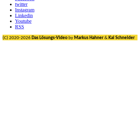
twitter
Instagram
Linkedin
Youtube
RSS
(C) 2020-2026
Das Lösungs-Video
by
Markus Hahner
&
Kai Schneider