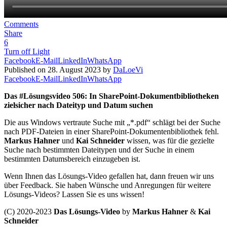
Comments
Share
6
Turn off Light
Facebook
E-Mail
LinkedIn
WhatsApp
Published on 28. August 2023 by
DaLoeVi
Facebook
E-Mail
LinkedIn
WhatsApp
Das #Lösungsvideo 506: In SharePoint-Dokumentbibliotheken
zielsicher nach Dateityp und Datum suchen
Die aus Windows vertraute Suche mit „*.pdf“ schlägt bei der Suche
nach PDF-Dateien in einer SharePoint-Dokumentenbibliothek fehl.
Markus Hahner
und
Kai Schneider
wissen, was für die gezielte
Suche nach bestimmten Dateitypen und der Suche in einem
bestimmten Datumsbereich einzugeben ist.
Wenn Ihnen das Lösungs-Video gefallen hat, dann freuen wir uns
über Feedback. Sie haben Wünsche und Anregungen für weitere
Lösungs-Videos? Lassen Sie es uns wissen!
(C) 2020-2023
Das Lösungs-Video
by
Markus Hahner
&
Kai
Schneider