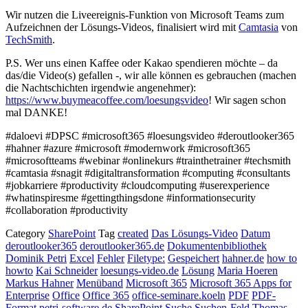
Wir nutzen die Liveereignis-Funktion von Microsoft Teams zum
Aufzeichnen der Lösungs-Videos, finalisiert wird mit
Camtasia
von
TechSmith
.
P.S. Wer uns einen Kaffee oder Kakao spendieren möchte – da
das/die Video(s) gefallen -, wir alle können es gebrauchen (machen
die Nachtschichten irgendwie angenehmer):
https://www.buymeacoffee.com/loesungsvideo
! Wir sagen schon
mal DANKE!
#daloevi #DPSC #microsoft365 #loesungsvideo #deroutlooker365
#hahner #azure #microsoft #modernwork #microsoft365
#microsoftteams #webinar #onlinekurs #trainthetrainer #techsmith
#camtasia #snagit #digitaltransformation #computing #consultants
#jobkarriere #productivity #cloudcomputing #userexperience
#whatinspiresme #gettingthingsdone #informationsecurity
#collaboration #productivity
Category
SharePoint
Tag
created
Das Lösungs-Video
Datum
deroutlooker365
deroutlooker365.de
Dokumentenbibliothek
Dominik Petri
Excel
Fehler
Filetype:
Gespeichert
hahner.de
how to
howto
Kai Schneider
loesungs-video.de
Lösung
Maria Hoeren
Markus Hahner
Menüband
Microsoft 365
Microsoft 365 Apps for
Enterprise
Office
Office 365
office-seminare.koeln
PDF
PDF-
Format
petri-software.de
SharePoint
Suche
Suchen-Feld
Thomas