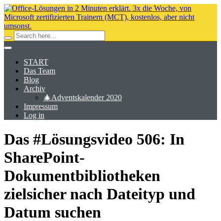
START
Das Team
Blog
Archiv
🎄Adventskalender 2020
Impressum
Log in
Das #Lösungsvideo 506: In
SharePoint-
Dokumentbibliotheken
zielsicher nach Dateityp und
Datum suchen