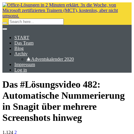
START
Das Team
Blog
Archiv
🎄Adventskalender 2020
Impressum
Log in
Das #Lösungsvideo 482:
Automatische Nummerierung
in Snagit über mehrere
Screenshots hinweg
1,124
2