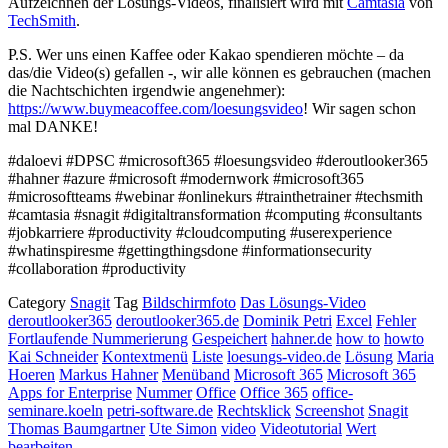
Aufzeichnen der Lösungs-Videos, finalisiert wird mit
Camtasia
von
TechSmith
.
P.S. Wer uns einen Kaffee oder Kakao spendieren möchte – da
das/die Video(s) gefallen -, wir alle können es gebrauchen (machen
die Nachtschichten irgendwie angenehmer):
https://www.buymeacoffee.com/loesungsvideo
! Wir sagen schon
mal DANKE!
#daloevi #DPSC #microsoft365 #loesungsvideo #deroutlooker365
#hahner #azure #microsoft #modernwork #microsoft365
#microsoftteams #webinar #onlinekurs #trainthetrainer #techsmith
#camtasia #snagit #digitaltransformation #computing #consultants
#jobkarriere #productivity #cloudcomputing #userexperience
#whatinspiresme #gettingthingsdone #informationsecurity
#collaboration #productivity
Category
Snagit
Tag
Bildschirmfoto
Das Lösungs-Video
deroutlooker365
deroutlooker365.de
Dominik Petri
Excel
Fehler
Fortlaufende Nummerierung
Gespeichert
hahner.de
how to
howto
Kai Schneider
Kontextmenü
Liste
loesungs-video.de
Lösung
Maria
Hoeren
Markus Hahner
Menüband
Microsoft 365
Microsoft 365
Apps for Enterprise
Nummer
Office
Office 365
office-
seminare.koeln
petri-software.de
Rechtsklick
Screenshot
Snagit
Thomas Baumgartner
Ute Simon
video
Videotutorial
Wert
bearbeiten