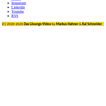
Instagram
Linkedin
Youtube
RSS
(C) 2020-2026
Das Lösungs-Video
by
Markus Hahner
&
Kai Schneider