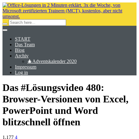
START
Das Team
Blog
Archiv
🎄Adventskalender 2020
Impressum
Log in
Das #Lösungsvideo 480:
Browser-Versionen von Excel,
PowerPoint und Word
blitzschnell öffnen
1,177
4