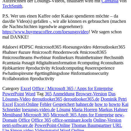
Aufzeichnen der Lösungs-Videos, finalisiert wird mit
Camtasia
von
TechSmith
.
P.S. Wer uns einen Kaffee oder Kakao spendieren möchte – da
das/die Video(s) gefallen -, wir alle können es gebrauchen (machen
die Nachtschichten irgendwie angenehmer):
https://www.buymeacoffee.com/loesungsvideo
! Wir sagen schon
mal DANKE!
#daloevi #DPSC #microsoft365 #loesungsvideo #deroutlooker365
#hahner #azure #microsoft #modernwork #microsoft365
#microsoftteams #webinar #onlinekurs #trainthetrainer #techsmith
#camtasia #snagit #digitaltransformation #computing #consultants
#jobkarriere #productivity #cloudcomputing #userexperience
#whatinspiresme #gettingthingsdone #informationsecurity
#collaboration #productivity
Category
Excel
Office / Microsoft 365 / Apps for Enterprise
PowerPoint
Word
Tag
365
Anmeldung
Browser-Version
Das
Lösungs-Video
deroutlooker365
deroutlooker365.de
Dominik Petri
Excel
Excel-Online
Fehler
Gespeichert
hahner.de
how to
howto
Kai
Schneider
loesungs-video.de
Lösung
Maria Hoeren
Markus Hahner
Menüband
Microsoft 365
Microsoft 365 Apps for Enterprise
new-
Domain
Office
Office 365
office-seminare.koeln
Online-Version
petri-software.de
PowerPoint-Online
Thomas Baumgartner
URL
Ute Simon
video
Videotutorial
Word Online