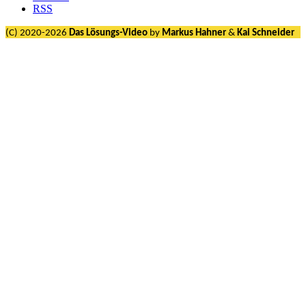
RSS
(C) 2020-2026
Das Lösungs-Video
by
Markus Hahner
&
Kai Schneider