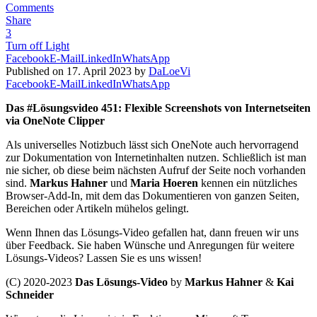
Comments
Share
3
Turn off Light
Facebook
E-Mail
LinkedIn
WhatsApp
Published on 17. April 2023 by
DaLoeVi
Facebook
E-Mail
LinkedIn
WhatsApp
Das #Lösungsvideo 451: Flexible Screenshots von Internetseiten
via OneNote Clipper
Als universelles Notizbuch lässt sich OneNote auch hervorragend
zur Dokumentation von Internetinhalten nutzen. Schließlich ist man
nie sicher, ob diese beim nächsten Aufruf der Seite noch vorhanden
sind.
Markus Hahner
und
Maria Hoeren
kennen ein nützliches
Browser-Add-In, mit dem das Dokumentieren von ganzen Seiten,
Bereichen oder Artikeln mühelos gelingt.
Wenn Ihnen das Lösungs-Video gefallen hat, dann freuen wir uns
über Feedback. Sie haben Wünsche und Anregungen für weitere
Lösungs-Videos? Lassen Sie es uns wissen!
(C) 2020-2023
Das Lösungs-Video
by
Markus Hahner
&
Kai
Schneider