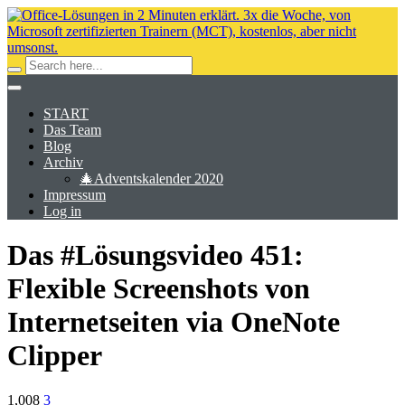
START
Das Team
Blog
Archiv
🎄Adventskalender 2020
Impressum
Log in
Das #Lösungsvideo 451:
Flexible Screenshots von
Internetseiten via OneNote
Clipper
1,008
3