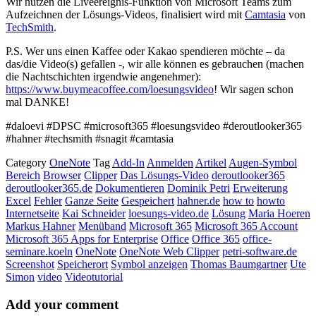
Wir nutzen die Liveereignis-Funktion von Microsoft Teams zum
Aufzeichnen der Lösungs-Videos, finalisiert wird mit
Camtasia
von
TechSmith
.
P.S. Wer uns einen Kaffee oder Kakao spendieren möchte – da
das/die Video(s) gefallen -, wir alle können es gebrauchen (machen
die Nachtschichten irgendwie angenehmer):
https://www.buymeacoffee.com/loesungsvideo
! Wir sagen schon
mal DANKE!
#daloevi #DPSC #microsoft365 #loesungsvideo #deroutlooker365
#hahner #techsmith #snagit #camtasia
Category
OneNote
Tag
Add-In
Anmelden
Artikel
Augen-Symbol
Bereich
Browser
Clipper
Das Lösungs-Video
deroutlooker365
deroutlooker365.de
Dokumentieren
Dominik Petri
Erweiterung
Excel
Fehler
Ganze Seite
Gespeichert
hahner.de
how to
howto
Internetseite
Kai Schneider
loesungs-video.de
Lösung
Maria Hoeren
Markus Hahner
Menüband
Microsoft 365
Microsoft 365 Account
Microsoft 365 Apps for Enterprise
Office
Office 365
office-
seminare.koeln
OneNote
OneNote Web Clipper
petri-software.de
Screenshot
Speicherort
Symbol anzeigen
Thomas Baumgartner
Ute
Simon
video
Videotutorial
Add your comment