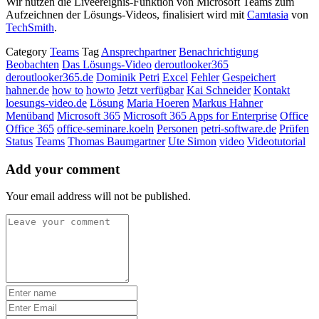
Wir nutzen die Liveereignis-Funktion von Microsoft Teams zum
Aufzeichnen der Lösungs-Videos, finalisiert wird mit
Camtasia
von
TechSmith
.
Category
Teams
Tag
Ansprechpartner
Benachrichtigung
Beobachten
Das Lösungs-Video
deroutlooker365
deroutlooker365.de
Dominik Petri
Excel
Fehler
Gespeichert
hahner.de
how to
howto
Jetzt verfügbar
Kai Schneider
Kontakt
loesungs-video.de
Lösung
Maria Hoeren
Markus Hahner
Menüband
Microsoft 365
Microsoft 365 Apps for Enterprise
Office
Office 365
office-seminare.koeln
Personen
petri-software.de
Prüfen
Status
Teams
Thomas Baumgartner
Ute Simon
video
Videotutorial
Add your comment
Your email address will not be published.