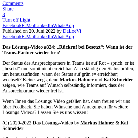
Comments
Share
3
Turn off Light
Facebook
E-Mail
LinkedIn
WhatsApp
Published on 20. Juni 2022 by
DaLoeVi
Facebook
E-Mail
LinkedIn
WhatsApp
Das Lösungs-Video #324: „Rückruf bei Besetzt“: Wann ist der
Teams-Partner wieder frei?
Der Status des Ansprechpartners in Teams ist auf Rot – sprich, er ist
„besetzt“ und somit nicht erreichbar. Also ständig den Status prüfen,
um herauszufinden, wann der Status auf grün (= erreichbar)
wechselt? Keineswegs, denn
Markus Hahner
und
Kai Schneider
zeigen, wie Teams auf Wunsch selbständig informiert, dass der
Ansprechpartner wieder frei ist.
Wenn Ihnen das Lösungs-Video gefallen hat, dann freuen wir uns
über Feedback. Sie haben Wünsche und Anregungen für weitere
Lösungs-Videos? Lassen Sie es uns wissen!
(C) 2020-2022
Das Lösungs-Video
by
Markus Hahner
&
Kai
Schneider