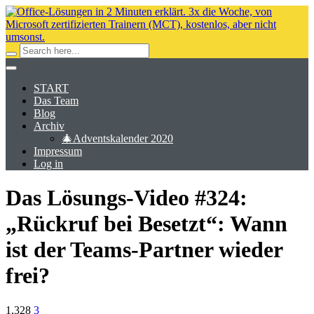
START
Das Team
Blog
Archiv
🎄Adventskalender 2020
Impressum
Log in
Das Lösungs-Video #324:
„Rückruf bei Besetzt“: Wann
ist der Teams-Partner wieder
frei?
1,328
3