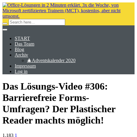
START
Das Team
Blog
Archiv
🎄Adventskalender 2020
Impressum
Log in
Das Lösungs-Video #306:
Barrierefreie Forms-
Umfragen? Der Plastischer
Reader machts möglich!
1,183
1