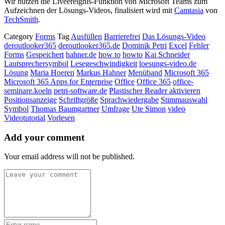
Wir nutzen die Liveereignis-Funktion von Microsoft Teams zum
Aufzeichnen der Lösungs-Videos, finalisiert wird mit
Camtasia
von
TechSmith
.
Category
Forms
Tag
Ausfüllen
Barrierefrei
Das Lösungs-Video
deroutlooker365
deroutlooker365.de
Dominik Petri
Excel
Fehler
Forms
Gespeichert
hahner.de
how to
howto
Kai Schneider
Lautsprechersymbol
Lesegeschwindigkeit
loesungs-video.de
Lösung
Maria Hoeren
Markus Hahner
Menüband
Microsoft 365
Microsoft 365 Apps for Enterprise
Office
Office 365
office-
seminare.koeln
petri-software.de
Plastischer Reader aktivieren
Positionsanzeige
Schriftgröße
Sprachwiedergabe
Stimmauswahl
Symbol
Thomas Baumgartner
Umfrage
Ute Simon
video
Videotutorial
Vorlesen
Add your comment
Your email address will not be published.