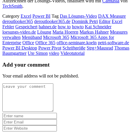
Aufzeichnen der Lösungs-Videos, finalisiert wird mit
Camtasia
von
TechSmith
.
Category
Excel
Power BI
Tag
Das Lösungs-Video
DAX Measure
deroutlooker365
deroutlooker365.de
Dominik Petri
Editor
Excel
Fehler
Gespeichert
hahner.de
how to
howto
Kai Schneider
loesungs-video.de
Lösung
Maria Hoeren
Markus Hahner
Measures
verwalten
Menüband
Microsoft 365
Microsoft 365 Apps for
Enterprise
Office
Office 365
office-seminare.koeln
petri-software.de
Power BI Desktop
Power Pivot
Schriftgröße
Strg+Mausrad
Thomas
Baumgartner
Ute Simon
video
Videotutorial
Add your comment
Your email address will not be published.