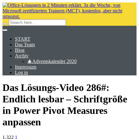
START
Das Team
Blog
Archiv
🎄Adventskalender 2020
Impressum
Log in
Das Lösungs-Video 286#:
Endlich lesbar – Schriftgröße
in Power Pivot Measures
anpassen
1,322
1