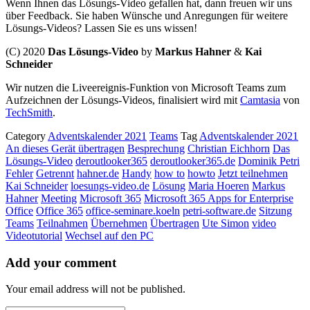
Wenn Ihnen das Lösungs-Video gefallen hat, dann freuen wir uns
über Feedback. Sie haben Wünsche und Anregungen für weitere
Lösungs-Videos? Lassen Sie es uns wissen!
(C) 2020
Das Lösungs-Video
by
Markus Hahner
&
Kai
Schneider
Wir nutzen die Liveereignis-Funktion von Microsoft Teams zum
Aufzeichnen der Lösungs-Videos, finalisiert wird mit
Camtasia
von
TechSmith
.
Category
Adventskalender 2021
Teams
Tag
Adventskalender 2021
An dieses Gerät übertragen
Besprechung
Christian Eichhorn
Das
Lösungs-Video
deroutlooker365
deroutlooker365.de
Dominik Petri
Fehler
Getrennt
hahner.de
Handy
how to
howto
Jetzt teilnehmen
Kai Schneider
loesungs-video.de
Lösung
Maria Hoeren
Markus
Hahner
Meeting
Microsoft 365
Microsoft 365 Apps for Enterprise
Office
Office 365
office-seminare.koeln
petri-software.de
Sitzung
Teams
Teilnahmen
Übernehmen
Übertragen
Ute Simon
video
Videotutorial
Wechsel auf den PC
Add your comment
Your email address will not be published.