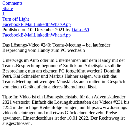
Comments
Share
1
Turn off Light
Facebook
E-Mail
LinkedIn
WhatsApp
Published on 10. Dezember 2021 by
DaLoeVi
Facebook
E-Mail
LinkedIn
WhatsApp
Das Lösungs-Video #240: Teams-Meeting – bei laufender
Besprechung vom Handy zum PC wechseln
Unterwegs im Auto oder im Unternehmen auf dem Handy mit der
Teams-Besprechung begonnen? Zurück am Arbeitsplatz soll die
Besprechung nun am eigenen PC fortgeführt werden? Dominik
Petri, Kai Schneider und Markus Hahner zeigen, wie sich das
Teams-Meeting mit wenigen Mausklicks auch mitten im Gespräch
von einem Gerät auf ein anderes übernehmen lässt.
Tipp: Im Video ist ein Lösungsbuchstabe für den Adventskalender
2021 versteckt. Einfach die Lösungsbuchstaben der Videos #231 bis
#254 in die richtige Reihenfolge bringen, auf https://www.loesungs-
video.de eintragen und mit etwas Glück einen der zehn Preise
gewinnen. Einsendeschluss ist der 10.01.2022. Der Rechtsweg ist
ausgeschlossen.