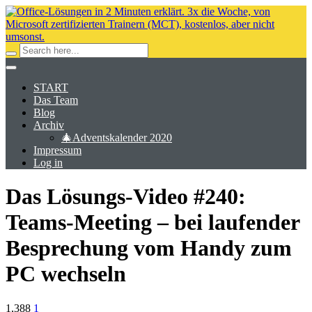
START
Das Team
Blog
Archiv
🎄Adventskalender 2020
Impressum
Log in
Das Lösungs-Video #240:
Teams-Meeting – bei laufender
Besprechung vom Handy zum
PC wechseln
1,388
1