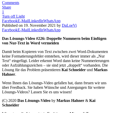
Comments
Share
1
Turn off Light
Facebook
E-Mail
LinkedIn
WhatsApp
Published on 19. November 2021 by
DaLoeVi
Facebook
E-Mail
LinkedIn
WhatsApp
Das Lösungs-Video #226: Doppelte Nummern beim Einfügen
von Nur-Text in Word vermeiden
Damit beim Kopieren von Text zwischen zwei Word-Dokumenten
keine Formatierungsfehler entstehen, wird dieser immer als „Nur
Text“ eingefügt. Leider erkennt Word dann keine Nummerierungen
oder Aufzählungszeichen – sie sind jetzt „doppelt“ vorhanden. Die
Lösung für das Problem präsentieren
Kai Schneider
und
Markus
Hahner
.
Wenn Ihnen das Lösungs-Video gefallen hat, dann freuen wir uns
über Feedback. Sie haben Wünsche und Anregungen für weitere
Lösungs-Videos? Lassen Sie es uns wissen!
(C) 2020
Das Lösungs-Video
by
Markus Hahner
&
Kai
Schneider