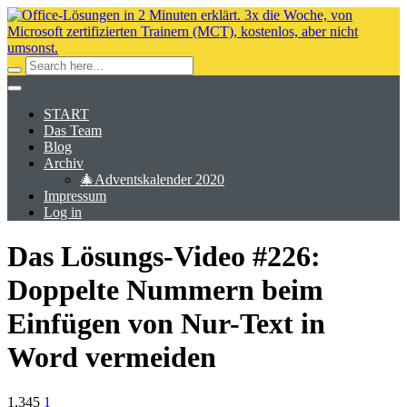
START
Das Team
Blog
Archiv
🎄Adventskalender 2020
Impressum
Log in
Das Lösungs-Video #226:
Doppelte Nummern beim
Einfügen von Nur-Text in
Word vermeiden
1,345
1