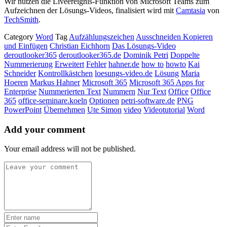
Wir nutzen die Liveereignis-Funktion von Microsoft Teams zum
Aufzeichnen der Lösungs-Videos, finalisiert wird mit
Camtasia
von
TechSmith
.
Category
Word
Tag
Aufzählungszeichen
Ausschneiden Kopieren
und Einfügen
Christian Eichhorn
Das Lösungs-Video
deroutlooker365
deroutlooker365.de
Dominik Petri
Doppelte
Nummerierung
Erweitert
Fehler
hahner.de
how to
howto
Kai
Schneider
Kontrollkästchen
loesungs-video.de
Lösung
Maria
Hoeren
Markus Hahner
Microsoft 365
Microsoft 365 Apps for
Enterprise
Nummerierten Text
Nummern
Nur Text
Office
Office
365
office-seminare.koeln
Optionen
petri-software.de
PNG
PowerPoint
Übernehmen
Ute Simon
video
Videotutorial
Word
Add your comment
Your email address will not be published.