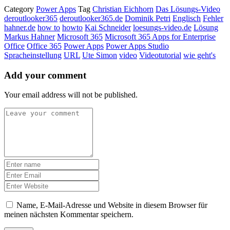
Category
Power Apps
Tag
Christian Eichhorn
Das Lösungs-Video
deroutlooker365
deroutlooker365.de
Dominik Petri
Englisch
Fehler
hahner.de
how to
howto
Kai Schneider
loesungs-video.de
Lösung
Markus Hahner
Microsoft 365
Microsoft 365 Apps for Enterprise
Office
Office 365
Power Apps
Power Apps Studio
Spracheinstellung
URL
Ute Simon
video
Videotutorial
wie geht's
Add your comment
Your email address will not be published.
Name, E-Mail-Adresse und Website in diesem Browser für
meinen nächsten Kommentar speichern.