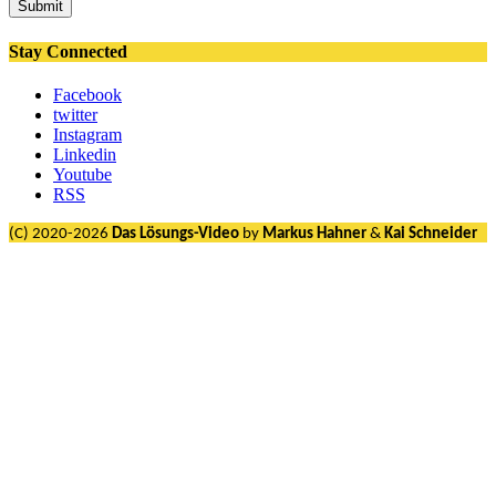
Submit
Stay Connected
Facebook
twitter
Instagram
Linkedin
Youtube
RSS
(C) 2020-2026
Das Lösungs-Video
by
Markus Hahner
&
Kai Schneider