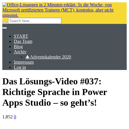
START
Das Team
Blog
Archiv
🎄Adventskalender 2020
Impressum
Log in
Das Lösungs-Video #037:
Richtige Sprache in Power
Apps Studio – so geht’s!
1,852
0