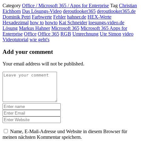
Category
Office / Microsoft 365 / Apps for Enterprise
Tag
Christian
Eichhorn
Das Lösungs-Video
deroutlooker365
deroutlooker365.de
Dominik Petri
Farbwerte
Fehler
hahner.de
HEX-Werte
Hexadezimal
how to
howto
Kai Schneider
loesungs-video.de
Lösung
Markus Hahner
Microsoft 365
Microsoft 365 Apps for
Enterprise
Office
Office 365
RGB
Umrechnung
Ute Simon
video
Videotutorial
wie geht's
Add your comment
Your email address will not be published.
Name, E-Mail-Adresse und Website in diesem Browser für
meinen nächsten Kommentar speichern.