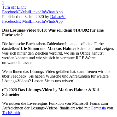
1
Turn off Light
Facebook
E-Mail
LinkedIn
WhatsApp
Published on 3. Juli 2020 by
DaLoeVi
Facebook
E-Mail
LinkedIn
WhatsApp
Das Lösungs-Video #010: Was soll denn #1A4392 für eine
Farbe sein?
Die komische Buchstaben-Zahlenkombination soll eine Farbe
darstellen?
Ute Simon
und
Markus Hahner
klären auf und zeigen,
was sich hinter den Zeichen verbirgt, wo sie in Office genutzt
werden können und wie sie sich in vertraute RGB-Werte
umwandeln lassen.
Wenn Ihnen das Lösungs-Video gefallen hat, dann freuen wir uns
über Feedback. Sie haben Wünsche und Anregungen für weitere
Lösungs-Videos? Lassen Sie es uns wissen!
(C) 2020
Das Lösungs-Video
by
Markus Hahner
&
Kai
Schneider
Wir nutzen die Liveereignis-Funktion von Microsoft Teams zum
Aufzeichnen der Lösungs-Videos, finalisiert wird mit
Camtasia
von
TechSmith
.