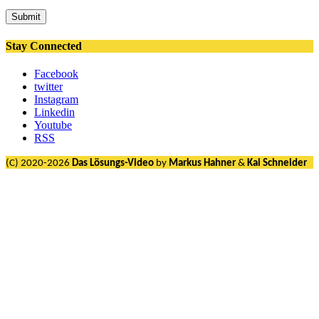
Submit
Stay Connected
Facebook
twitter
Instagram
Linkedin
Youtube
RSS
(C) 2020-2026
Das Lösungs-Video
by
Markus Hahner
&
Kai Schneider