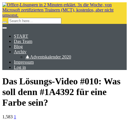
START
Das Team
Blog
Archiv
🎄Adventskalender 2020
Impressum
Log in
Das Lösungs-Video #010: Was
soll denn #1A4392 für eine
Farbe sein?
1,583
1