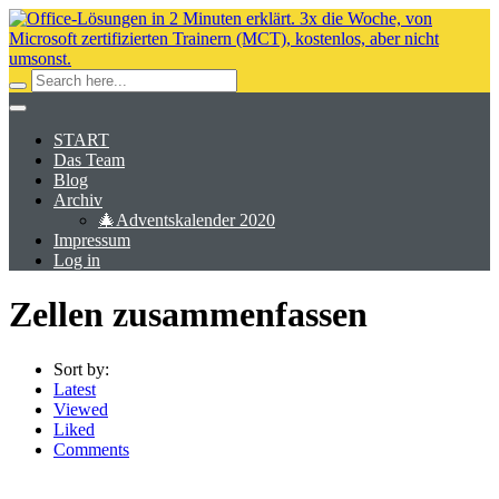
START
Das Team
Blog
Archiv
🎄Adventskalender 2020
Impressum
Log in
Zellen zusammenfassen
Sort by:
Latest
Viewed
Liked
Comments