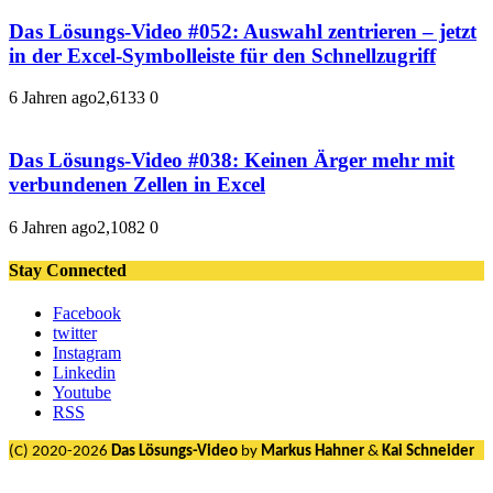
Das Lösungs-Video #052: Auswahl zentrieren – jetzt
in der Excel-Symbolleiste für den Schnellzugriff
6 Jahren ago
2,613
3
0
Das Lösungs-Video #038: Keinen Ärger mehr mit
verbundenen Zellen in Excel
6 Jahren ago
2,108
2
0
Stay Connected
Facebook
twitter
Instagram
Linkedin
Youtube
RSS
(C) 2020-2026
Das Lösungs-Video
by
Markus Hahner
&
Kai Schneider