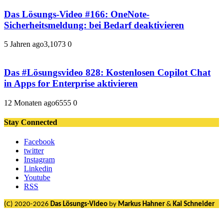
Das Lösungs-Video #166: OneNote-
Sicherheitsmeldung: bei Bedarf deaktivieren
5 Jahren ago
3,107
3
0
Das #Lösungsvideo 828: Kostenlosen Copilot Chat
in Apps for Enterprise aktivieren
12 Monaten ago
655
5
0
Stay Connected
Facebook
twitter
Instagram
Linkedin
Youtube
RSS
(C) 2020-2026
Das Lösungs-Video
by
Markus Hahner
&
Kai Schneider