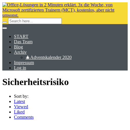
START
Das Team
Blog
Archiv
🎄Adventskalender 2020
Impressum
Log in
Sicherheitsrisiko
Sort by:
Latest
Viewed
Liked
Comments